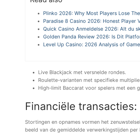
Plinko 2026: Why Most Players Lose Thei
Paradise 8 Casino 2026: Honest Player V
Quick Casino Anmeldelse 2026: Alt du sk
Golden Panda Review 2026: Is Dit Plat
Level Up Casino: 2026 Analysis of Gam
Live Blackjack met versnelde rondes.
Roulette-varianten met specifieke multipli
High-limit Baccarat voor spelers met een g
Financiële transacties
Stortingen en opnames vormen het zenuwstelsel v
beeld van de gemiddelde verwerkingstijden per 