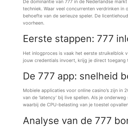
De dominantie van 777 in de Nederlandse markt b
techniek. Waar veel concurrenten verdrinken in o
behoefte van de serieuze speler. De licentiehou
voorheen.
Eerste stappen: 777 i
Het inlogproces is vaak het eerste struikelblok 
jouw credentials invoert, krijg je direct toegan
De 777 app: snelheid b
Mobiele applicaties voor online casino’s zijn in
van de ‘latency’ bij live spellen. Als je onderweg
waarbij de CPU-belasting van je toestel opvallend 
Analyse van de 777 bo