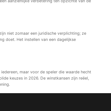
een aanzienlijke verbetering ten opzichte van de
zijn niet zomaar een juridische verplichting; ze
ng doet. Het instellen van een dagelijkse
r iedereen, maar voor de speler die waarde hecht
olide keuzes in 2026. De winstkansen zijn reëel,
ening.