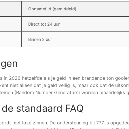
Opnametijd (gemiddeld)
Direct tot 24 uur
Binnen 2 uur
ngen
is in 2026 hetzelfde als je geld in een brandende ton gooie
kent niet alleen dat je geld veilig is, maar ook dat de uitk
stemen (Random Number Generators) worden maandelijks g
j de standaard FAQ
woordt met loze zinnen. De ondersteuning bij 777 is opgedee