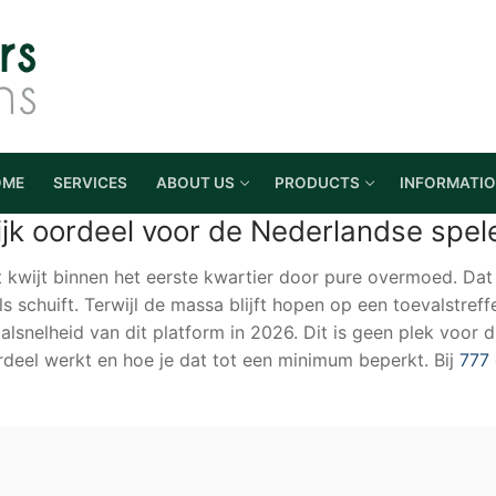
OME
SERVICES
ABOUT US
PRODUCTS
INFORMATI
jk oordeel voor de Nederlandse spel
t kwijt binnen het eerste kwartier door pure overmoed. Dat
s schuift. Terwijl de massa blijft hopen op een toevalstreffer
aalsnelheid van dit platform in 2026. Dit is geen plek voo
rdeel werkt en hoe je dat tot een minimum beperkt. Bij
777 