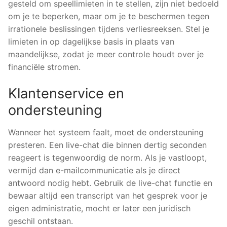
gesteld om speellimieten in te stellen, zijn niet bedoeld
om je te beperken, maar om je te beschermen tegen
irrationele beslissingen tijdens verliesreeksen. Stel je
limieten in op dagelijkse basis in plaats van
maandelijkse, zodat je meer controle houdt over je
financiële stromen.
Klantenservice en
ondersteuning
Wanneer het systeem faalt, moet de ondersteuning
presteren. Een live-chat die binnen dertig seconden
reageert is tegenwoordig de norm. Als je vastloopt,
vermijd dan e-mailcommunicatie als je direct
antwoord nodig hebt. Gebruik de live-chat functie en
bewaar altijd een transcript van het gesprek voor je
eigen administratie, mocht er later een juridisch
geschil ontstaan.