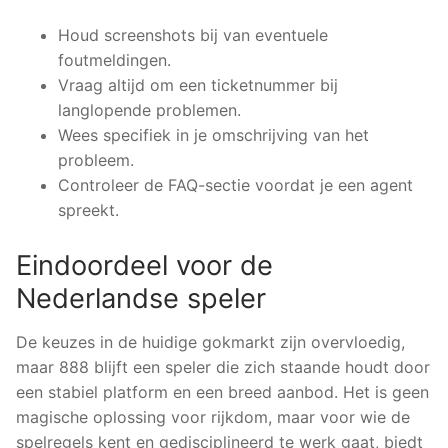
Houd screenshots bij van eventuele
foutmeldingen.
Vraag altijd om een ticketnummer bij
langlopende problemen.
Wees specifiek in je omschrijving van het
probleem.
Controleer de FAQ-sectie voordat je een agent
spreekt.
Eindoordeel voor de
Nederlandse speler
De keuzes in de huidige gokmarkt zijn overvloedig,
maar 888 blijft een speler die zich staande houdt door
een stabiel platform en een breed aanbod. Het is geen
magische oplossing voor rijkdom, maar voor wie de
spelregels kent en gedisciplineerd te werk gaat, biedt