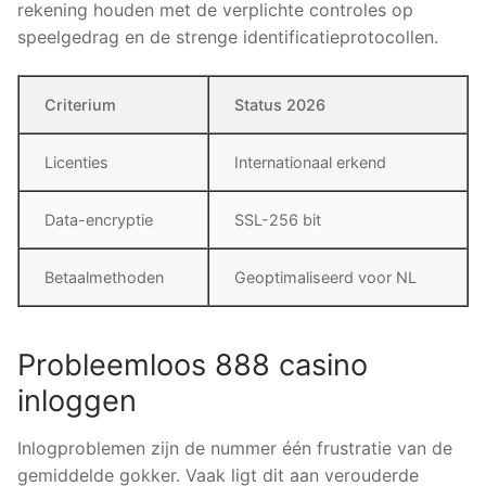
rekening houden met de verplichte controles op
speelgedrag en de strenge identificatieprotocollen.
Criterium
Status 2026
Licenties
Internationaal erkend
Data-encryptie
SSL-256 bit
Betaalmethoden
Geoptimaliseerd voor NL
Probleemloos 888 casino
inloggen
Inlogproblemen zijn de nummer één frustratie van de
gemiddelde gokker. Vaak ligt dit aan verouderde