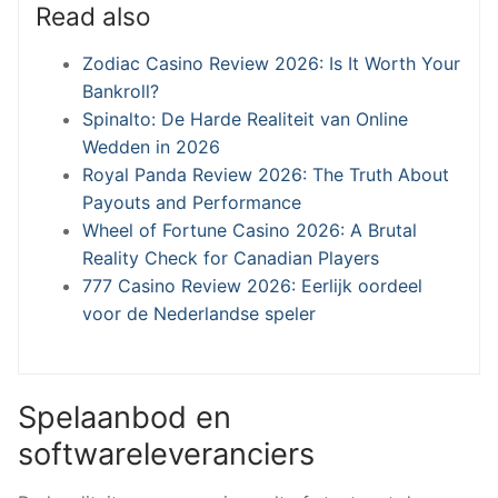
Read also
Zodiac Casino Review 2026: Is It Worth Your
Bankroll?
Spinalto: De Harde Realiteit van Online
Wedden in 2026
Royal Panda Review 2026: The Truth About
Payouts and Performance
Wheel of Fortune Casino 2026: A Brutal
Reality Check for Canadian Players
777 Casino Review 2026: Eerlijk oordeel
voor de Nederlandse speler
Spelaanbod en
softwareleveranciers