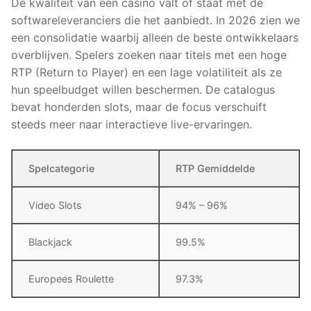
De kwaliteit van een casino valt of staat met de
softwareleveranciers die het aanbiedt. In 2026 zien we
een consolidatie waarbij alleen de beste ontwikkelaars
overblijven. Spelers zoeken naar titels met een hoge
RTP (Return to Player) en een lage volatiliteit als ze
hun speelbudget willen beschermen. De catalogus
bevat honderden slots, maar de focus verschuift
steeds meer naar interactieve live-ervaringen.
Spelcategorie
RTP Gemiddelde
Video Slots
94% – 96%
Blackjack
99.5%
Europees Roulette
97.3%