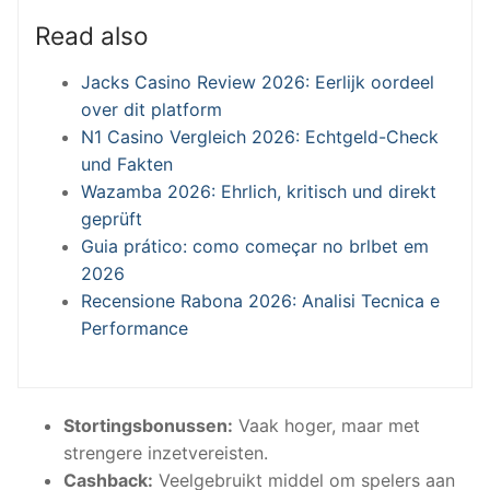
Read also
Jacks Casino Review 2026: Eerlijk oordeel
over dit platform
N1 Casino Vergleich 2026: Echtgeld-Check
und Fakten
Wazamba 2026: Ehrlich, kritisch und direkt
geprüft
Guia prático: como começar no brlbet em
2026
Recensione Rabona 2026: Analisi Tecnica e
Performance
Stortingsbonussen:
Vaak hoger, maar met
strengere inzetvereisten.
Cashback:
Veelgebruikt middel om spelers aan