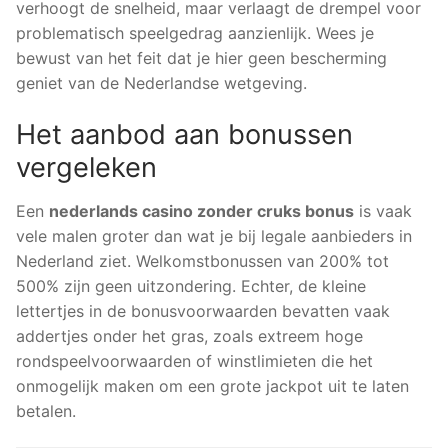
verhoogt de snelheid, maar verlaagt de drempel voor
problematisch speelgedrag aanzienlijk. Wees je
bewust van het feit dat je hier geen bescherming
geniet van de Nederlandse wetgeving.
Het aanbod aan bonussen
vergeleken
Een
nederlands casino zonder cruks bonus
is vaak
vele malen groter dan wat je bij legale aanbieders in
Nederland ziet. Welkomstbonussen van 200% tot
500% zijn geen uitzondering. Echter, de kleine
lettertjes in de bonusvoorwaarden bevatten vaak
addertjes onder het gras, zoals extreem hoge
rondspeelvoorwaarden of winstlimieten die het
onmogelijk maken om een grote jackpot uit te laten
betalen.