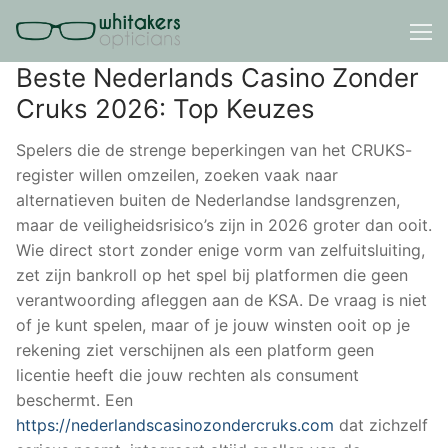
Skip
to
content
Beste Nederlands Casino Zonder
Cruks 2026: Top Keuzes
Spelers die de strenge beperkingen van het CRUKS-
register willen omzeilen, zoeken vaak naar
alternatieven buiten de Nederlandse landsgrenzen,
maar de veiligheidsrisico’s zijn in 2026 groter dan ooit.
Wie direct stort zonder enige vorm van zelfuitsluiting,
zet zijn bankroll op het spel bij platformen die geen
verantwoording afleggen aan de KSA. De vraag is niet
of je kunt spelen, maar of je jouw winsten ooit op je
rekening ziet verschijnen als een platform geen
licentie heeft die jouw rechten als consument
beschermt. Een
https://nederlandscasinozondercruks.com
dat zichzelf