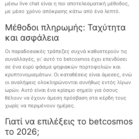
μέσω live chat είναι η πιο αποτελεσματική μέθοδος,
με μέσο χρόνο απόκρισης κάτω από ένα λεπτό.
Μέθοδοι πληρωμής: Ταχύτητα
και ασφάλεια
Οι παραδοσιακές τράπεζες συχνά καθυστερούν τις
συναλλαγές, γι’ αυτό το betcosmos έχει επενδύσει
σε ένα ευρύ φάσμα ψηφιακών πορτοφολιών και
κρυπτονομισμάτων. Οι καταθέσεις είναι άμεσες, ενώ
οι αναλήψεις ολοκληρώνονται συνήθως εντός λίγων
ωρών. Αυτό είναι ένα κρίσιμο σημείο για όσους
θέλουν να έχουν άμεση πρόσβαση στα κέρδη τους
χωρίς να περιμένουν ημέρες.
Γιατί να επιλέξεις το betcosmos
το 2026;