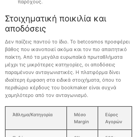
παρόχους.
Στοιχηματική ποικιλία και
αποδόσεις
Δεν παίζεις παντού το ίδιο. Το betcosmos προσφέρει
βάθος που ικανοποιεί ακόμα και τον πιο απαιτητικό
παίκτη. Από τα μεγάλα ευρωπαϊκά πρωταθλήματα
μέχρι τις μικρότερες κατηγορίες, οι αποδόσεις
παραμένουν ανταγωνιστικές. Η πλατφόρμα δίνει
ιδιαίτερη έμφαση στα ειδικά στοιχήματα, όπου το
περιθώριο κέρδους του bookmaker είναι συχνά
χαμηλότερο από τον ανταγωνισμό.
Άθλημα/Κατηγορία
Μέσο
Εύρος
Margin
Αγορών