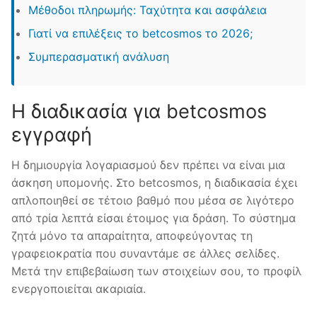
Μέθοδοι πληρωμής: Ταχύτητα και ασφάλεια
Γιατί να επιλέξεις το betcosmos το 2026;
Συμπερασματική ανάλυση
Η διαδικασία για betcosmos
εγγραφή
Η δημιουργία λογαριασμού δεν πρέπει να είναι μια
άσκηση υπομονής. Στο betcosmos, η διαδικασία έχει
απλοποιηθεί σε τέτοιο βαθμό που μέσα σε λιγότερο
από τρία λεπτά είσαι έτοιμος για δράση. Το σύστημα
ζητά μόνο τα απαραίτητα, αποφεύγοντας τη
γραφειοκρατία που συναντάμε σε άλλες σελίδες.
Μετά την επιβεβαίωση των στοιχείων σου, το προφίλ
ενεργοποιείται ακαριαία.