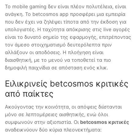
Το mobile gaming δεν είναι πλέον πολυτέλεια, είναι
ανάγκη. Το betcosmos app προσφέρει μια εμπειρία
που δεν έχει να ζηλέψει τίποτα από την έκδοση για
υπολογιστές. Η ταχύτητα απόκρισης στις live αγορές
είναι το δυνατό σημείο της εφαρμογής, επιτρέποντας
τον άμεσο στοιχηματισμό δευτερόλεπτα πριν
αλλάξουν οι αποδόσεις. Η πλοήγηση είναι
διαισθητική, με το μενού να τοποθετεί τα πιο
δημοφιλή παιχνίδια σε απόσταση ενός κλικ.
Ειλικρινείς betcosmos κριτικές
από παίκτες
Ακούγοντας την κοινότητα, οι απόψεις διίστανται
μόνο σε λεπτομέρειες αισθητικής, ενώ όλοι
συμφωνούν στην αξιοπιστία. Οι
betcosmos κριτικές
αναδεικνύουν δύο κύρια πλεονεκτήματα: