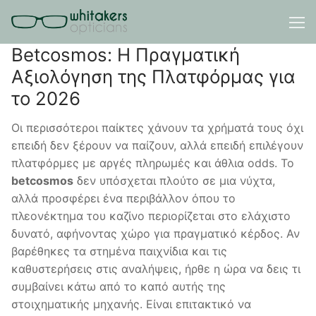
Skip
to
content
Betcosmos: Η Πραγματική
Αξιολόγηση της Πλατφόρμας για
το 2026
Οι περισσότεροι παίκτες χάνουν τα χρήματά τους όχι
επειδή δεν ξέρουν να παίζουν, αλλά επειδή επιλέγουν
πλατφόρμες με αργές πληρωμές και άθλια odds. Το
betcosmos
δεν υπόσχεται πλούτο σε μια νύχτα,
αλλά προσφέρει ένα περιβάλλον όπου το
πλεονέκτημα του καζίνο περιορίζεται στο ελάχιστο
δυνατό, αφήνοντας χώρο για πραγματικό κέρδος. Αν
βαρέθηκες τα στημένα παιχνίδια και τις
καθυστερήσεις στις αναλήψεις, ήρθε η ώρα να δεις τι
συμβαίνει κάτω από το καπό αυτής της
στοιχηματικής μηχανής. Είναι επιτακτικό να