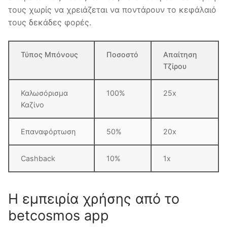
τους χωρίς να χρειάζεται να ποντάρουν το κεφάλαιό
τους δεκάδες φορές.
Τύπος Μπόνους
Ποσοστό
Απαίτηση
Τζίρου
Καλωσόρισμα
100%
25x
Καζίνο
Επαναφόρτωση
50%
20x
Cashback
10%
1x
Η εμπειρία χρήσης από το
betcosmos app