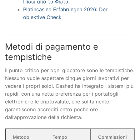
Πίσω από τα Φώτα
Platincasino Erfahrungen 2026: Der
objektive Check
Metodi di pagamento e
tempistiche
Il punto critico per ogni giocatore sono le tempistiche.
Nessuno vuole aspettare cinque giorni lavorativi per
vedere i propri soldi. Cashed ha integrato i sistemi più
rapidi, con una netta preferenza per i portafogli
elettronici e le criptovalute, che solitamente
garantiscono accrediti entro poche ore
dall’approvazione della richiesta.
Metodo
Tempo
Commissioni