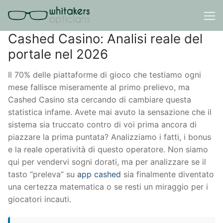
Skip
to
content
Cashed Casino: Analisi reale del
portale nel 2026
Il 70% delle piattaforme di gioco che testiamo ogni
mese fallisce miseramente al primo prelievo, ma
Cashed Casino sta cercando di cambiare questa
statistica infame. Avete mai avuto la sensazione che il
sistema sia truccato contro di voi prima ancora di
piazzare la prima puntata? Analizziamo i fatti, i bonus
e la reale operatività di questo operatore. Non siamo
qui per vendervi sogni dorati, ma per analizzare se il
tasto “preleva” su
app cashed
sia finalmente diventato
una certezza matematica o se resti un miraggio per i
giocatori incauti.