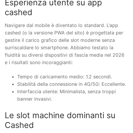
Esperienza utente su app
cashed
Navigare dal mobile è diventato lo standard. L’app
cashed (o la versione PWA del sito) è progettata per
gestire il carico grafico delle slot moderne senza
surriscaldare lo smartphone. Abbiamo testato la
fluidità su diversi dispositivi di fascia media nel 2026
e i risultati sono incoraggianti:
Tempo di caricamento medio: 1.2 secondi.
Stabilità della connessione in 4G/5G: Eccellente.
Interfaccia utente: Minimalista, senza troppi
banner invasivi.
Le slot machine dominanti su
Cashed