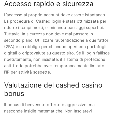
Accesso rapido e sicurezza
L’accesso al proprio account deve essere istantaneo.
La procedura di Cashed login è stata ottimizzata per
ridurre i tempi morti, eliminando passaggi superflui.
Tuttavia, la sicurezza non deve mai passare in
secondo piano. Utilizzare l’autenticazione a due fattori
(2FA) è un obbligo per chiunque operi con portafogli
digitali o criptovalute su questo sito. Se il login fallisce
ripetutamente, non insistete: il sistema di protezione
anti-frode potrebbe aver temporaneamente limitato
l’IP per attività sospette.
Valutazione del cashed casino
bonus
Il bonus di benvenuto offerto è aggressivo, ma
nasconde insidie matematiche. Non lasciatevi