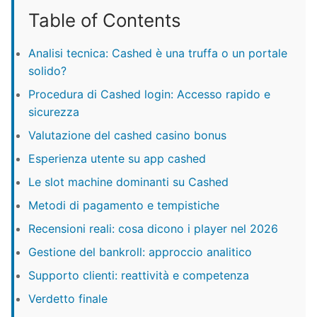
Table of Contents
Analisi tecnica: Cashed è una truffa o un portale
solido?
Procedura di Cashed login: Accesso rapido e
sicurezza
Valutazione del cashed casino bonus
Esperienza utente su app cashed
Le slot machine dominanti su Cashed
Metodi di pagamento e tempistiche
Recensioni reali: cosa dicono i player nel 2026
Gestione del bankroll: approccio analitico
Supporto clienti: reattività e competenza
Verdetto finale