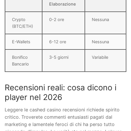
Elaborazione
Crypto
0-2 ore
Nessuna
(BTC/ETH)
E-Wallets
6-12 ore
Nessuna
Bonifico
3-5 giorni
Variabile
Bancario
Recensioni reali: cosa dicono i
player nel 2026
Leggere le cashed casino recensioni richiede spirito
critico. Troverete commenti entusiasti pagati dal
marketing e lamentele feroci di chi ha perso tutto