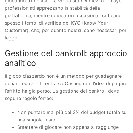
giocando d’impulso. La verità sta nel mezzo. I player
professionisti apprezzano la stabilità della
piattaforma, mentre i giocatori occasionali criticano
spesso i tempi di verifica del KYC (Know Your
Customer), che, per quanto noiosi, sono necessari per
legge.
Gestione del bankroll: approccio
analitico
Il gioco d’azzardo non è un metodo per guadagnare
denaro extra. Chi entra su Cashed con l’idea di pagare
l’affitto ha già perso. La gestione del bankroll deve
seguire regole ferree:
Non puntare mai più del 2% del budget totale su
una singola mano.
Smettere di giocare non appena si raggiunge il