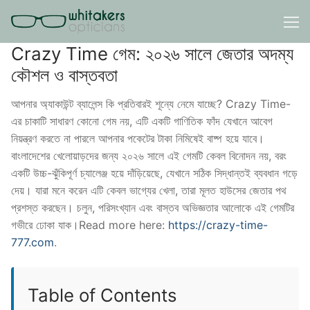
Skip
to
content
Crazy Time গেম: ২০২৬ সালে জেতার অদম্য
কৌশল ও বাস্তবতা
আপনার অ্যাকাউন্ট ব্যালেন্স কি প্রতিবারই শূন্যে নেমে যাচ্ছে? Crazy Time-
এর চাকাটি সাধারণ কোনো গেম নয়, এটি একটি গাণিতিক ফাঁদ যেখানে আবেগ
নিয়ন্ত্রণ করতে না পারলে আপনার পকেটের টাকা নিমিষেই বাষ্প হয়ে যাবে।
বাংলাদেশের খেলোয়াড়দের জন্য ২০২৬ সালে এই গেমটি কেবল বিনোদন নয়, বরং
একটি উচ্চ-ঝুঁকিপূর্ণ চ্যালেঞ্জ হয়ে দাঁড়িয়েছে, যেখানে সঠিক সিদ্ধান্তই ব্যবধান গড়ে
দেয়। যারা মনে করেন এটি কেবল ভাগ্যের খেলা, তারা মূলত হাউসের জেতার পথ
প্রশস্ত করছেন। চলুন, পরিসংখ্যান এবং বাস্তব অভিজ্ঞতার আলোকে এই গেমটির
গভীরে ঢোকা যাক।Read more here:
https://crazy-time-
777.com
.
Table of Contents