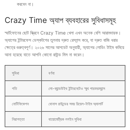
করবেন না।
Crazy Time অ্যাপ ব্যবহারের সুবিধাসমূহ
স্মার্টফোনের ছোট স্ক্রিনে Crazy Time খেলা এখন অনেক বেশি আরামদায়ক।
অ্যাপের ইন্টারফেস ডেস্কটপের তুলনায় দ্রুত রেসপন্স করে, যা দ্রুত বাজি ধরার
ক্ষেত্রে গুরুত্বপূর্ণ। ২০২৬ সালের আপডেট অনুযায়ী, অ্যাপের লোডিং টাইম কমিয়ে
আনা হয়েছে যাতে আপনি কোনো রাউন্ড মিস না করেন।
সুবিধা
বর্ণনা
গতি
লো-ব্যান্ডউইথ ইন্টারনেটেও স্মুথ পারফরম্যান্স
নোটিফিকেশন
বোনাস রাউন্ডের সময় রিয়েল-টাইম অ্যালার্ট
নিরাপত্তা
বায়োমেট্রিক লগইন সুবিধা