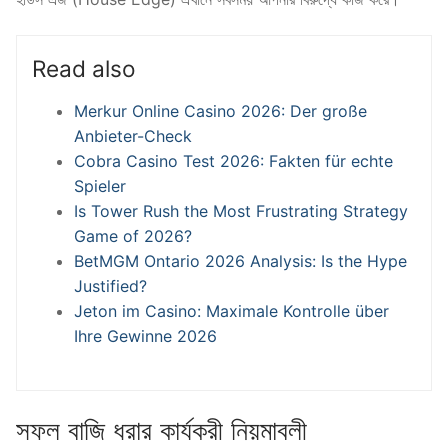
Read also
Merkur Online Casino 2026: Der große
Anbieter-Check
Cobra Casino Test 2026: Fakten für echte
Spieler
Is Tower Rush the Most Frustrating Strategy
Game of 2026?
BetMGM Ontario 2026 Analysis: Is the Hype
Justified?
Jeton im Casino: Maximale Kontrolle über
Ihre Gewinne 2026
সফল বাজি ধরার কার্যকরী নিয়মাবলী