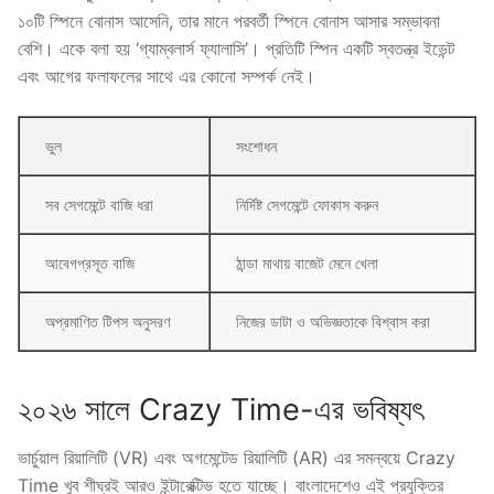
১০টি স্পিনে বোনাস আসেনি, তার মানে পরবর্তী স্পিনে বোনাস আসার সম্ভাবনা
বেশি। একে বলা হয় ‘গ্যাম্বলার্স ফ্যালাসি’। প্রতিটি স্পিন একটি স্বতন্ত্র ইভেন্ট
এবং আগের ফলাফলের সাথে এর কোনো সম্পর্ক নেই।
ভুল
সংশোধন
সব সেগমেন্টে বাজি ধরা
নির্দিষ্ট সেগমেন্টে ফোকাস করুন
আবেগপ্রসূত বাজি
ঠান্ডা মাথায় বাজেট মেনে খেলা
অপ্রমাণিত টিপস অনুসরণ
নিজের ডাটা ও অভিজ্ঞতাকে বিশ্বাস করা
২০২৬ সালে Crazy Time-এর ভবিষ্যৎ
ভার্চুয়াল রিয়ালিটি (VR) এবং অগমেন্টেড রিয়ালিটি (AR) এর সমন্বয়ে Crazy
Time খুব শীঘ্রই আরও ইন্টারেক্টিভ হতে যাচ্ছে। বাংলাদেশেও এই প্রযুক্তির