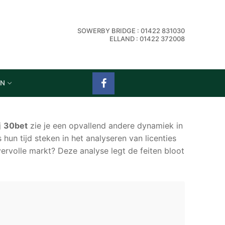
SOWERBY BRIDGE : 01422 831030
ELLAND : 01422 372008
ON
j
30bet
zie je een opvallend andere dynamiek in
hun tijd steken in het analyseren van licenties
 overvolle markt? Deze analyse legt de feiten bloot