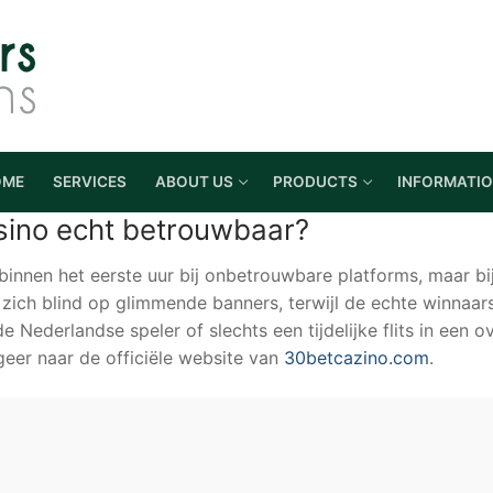
OME
SERVICES
ABOUT US
PRODUCTS
INFORMATI
casino echt betrouwbaar?
binnen het eerste uur bij onbetrouwbare platforms, maar bi
zich blind op glimmende banners, terwijl de echte winnaars 
r de Nederlandse speler of slechts een tijdelijke flits in een
geer naar de officiële website van
30betcazino.com
.