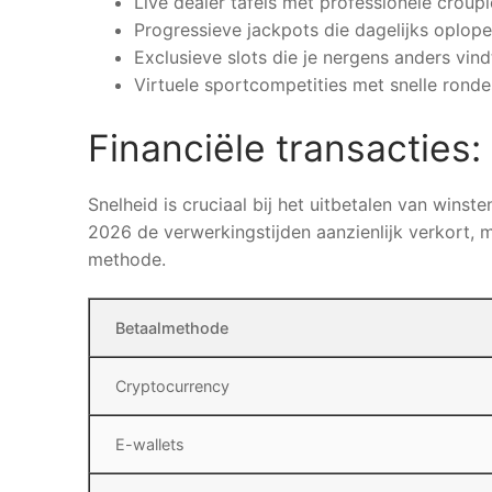
Live dealer tafels met professionele croupi
Progressieve jackpots die dagelijks oplope
Exclusieve slots die je nergens anders vind
Virtuele sportcompetities met snelle ronde
Financiële transacties
Snelheid is cruciaal bij het uitbetalen van winst
2026 de verwerkingstijden aanzienlijk verkort, 
methode.
Betaalmethode
Cryptocurrency
E-wallets