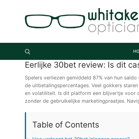
Skip
to
content
H
Eerlijke 30bet review: Is dit 
Search for:
Spelers verliezen gemiddeld 87% van hun saldo 
de uitbetalingspercentages. Veel gokkers staren 
en volatiliteit. Is dit platform een blijvertje voo
zonder de gebruikelijke marketingpraatjes. Navi
Table of Contents
Hoe verloopt het 30bet inloggen proces?