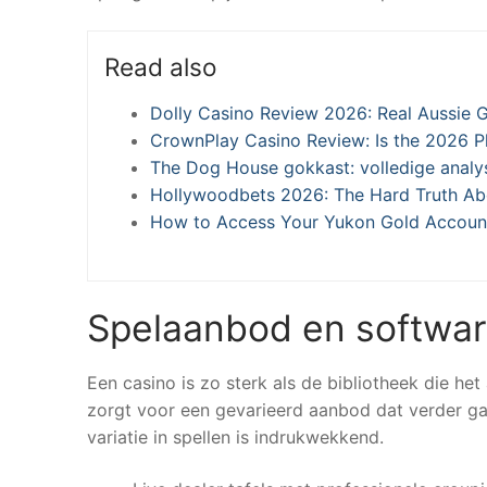
Read also
Dolly Casino Review 2026: Real Aussie
CrownPlay Casino Review: Is the 2026 
The Dog House gokkast: volledige anal
Hollywoodbets 2026: The Hard Truth Ab
How to Access Your Yukon Gold Accoun
Spelaanbod en softwar
Een casino is zo sterk als de bibliotheek die h
zorgt voor een gevarieerd aanbod dat verder gaa
variatie in spellen is indrukwekkend.