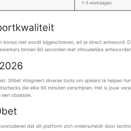
1-3 werkdagen
ortkwaliteit
en bonus niet wordt bijgeschreven, wil je direct antwoord.
dewerkers binnen 60 seconden met inhoudelijke antwoorden 
 2026
liest. 30bet integreert diverse tools om spelers te helpen h
iteitschecks die elke 60 minuten verschijnen. Het is jouw ver
n een obsessie.
0bet
ncluderen dat dit platform zich onderscheidt door technisch