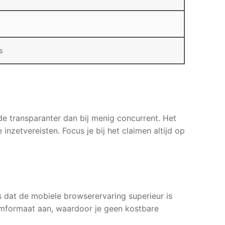
s
e transparanter dan bij menig concurrent. Het
nzetvereisten. Focus je bij het claimen altijd op
s dat de mobiele browserervaring superieur is
ermformaat aan, waardoor je geen kostbare