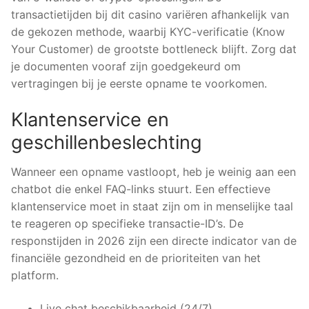
transactietijden bij dit casino variëren afhankelijk van
de gekozen methode, waarbij KYC-verificatie (Know
Your Customer) de grootste bottleneck blijft. Zorg dat
je documenten vooraf zijn goedgekeurd om
vertragingen bij je eerste opname te voorkomen.
Klantenservice en
geschillenbeslechting
Wanneer een opname vastloopt, heb je weinig aan een
chatbot die enkel FAQ-links stuurt. Een effectieve
klantenservice moet in staat zijn om in menselijke taal
te reageren op specifieke transactie-ID’s. De
responstijden in 2026 zijn een directe indicator van de
financiële gezondheid en de prioriteiten van het
platform.
Live chat beschikbaarheid (24/7).