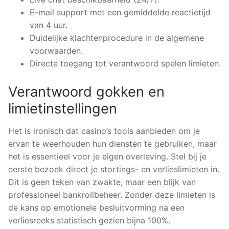
E-mail support met een gemiddelde reactietijd
van 4 uur.
Duidelijke klachtenprocedure in de algemene
voorwaarden.
Directe toegang tot verantwoord spelen limieten.
Verantwoord gokken en
limietinstellingen
Het is ironisch dat casino’s tools aanbieden om je
ervan te weerhouden hun diensten te gebruiken, maar
het is essentieel voor je eigen overleving. Stel bij je
eerste bezoek direct je stortings- en verlieslimieten in.
Dit is geen teken van zwakte, maar een blijk van
professioneel bankrollbeheer. Zonder deze limieten is
de kans op emotionele besluitvorming na een
verliesreeks statistisch gezien bijna 100%.