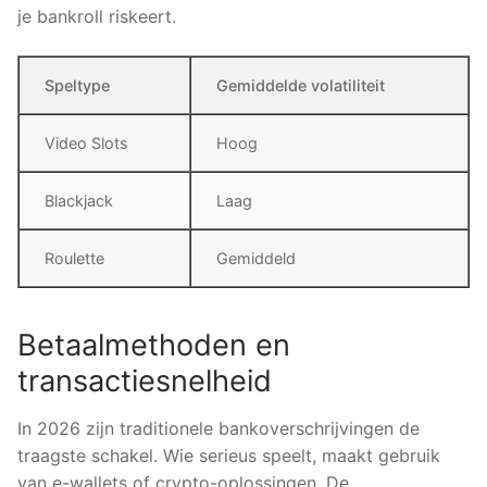
je bankroll riskeert.
Speltype
Gemiddelde volatiliteit
Video Slots
Hoog
Blackjack
Laag
Roulette
Gemiddeld
Betaalmethoden en
transactiesnelheid
In 2026 zijn traditionele bankoverschrijvingen de
traagste schakel. Wie serieus speelt, maakt gebruik
van e-wallets of crypto-oplossingen. De