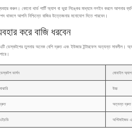
 ব্যবহার করুন। কোনো থার্ড পার্টি অ্যাপ বা ভুয়া লিঙ্কের মাধ্যমে লগইন করলে আপনার ব্যক্
িরাপদ থাকলে আপনি নিশ্চিন্তে বাজির উত্তেজনায় মনোযোগ দিতে পারবেন।
বহার করে বাজি ধরবেন
 ডেস্কটপের তুলনায় অনেক বেশি দ্রুত এবং ইউজার ইন্টারফেস অত্যন্ত সাবলীল। অ্যাপট
 পারে।
ডেস্কটপ ভার্সন
মোবাইল অ্যাপ
মাঝারি
উচ্চ
দ্রুত
অত্যন্ত দ্রুত
এইচডি
অপ্টিমাইজড 