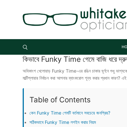
Skip
to
content
H
কিভাবে Funky Time গেমে বাজি ধরে দ্রু
Search for:
অধিকাংশ খেলোয়াড় Funky Time-এর রঙিন চাকার ঘূর্ণনে শুধু ভাগ্যকে
মাল্টিপ্লায়ার নির্বাচন করা আপনার ব্যাংকরোল শূন্য করার প্রধান কা
Table of Contents
কেন Funky Time গেমটি বর্তমানে সবচেয়ে জনপ্রিয়?
সঠিকভাবে Funky Time লগইন করার নিয়ম