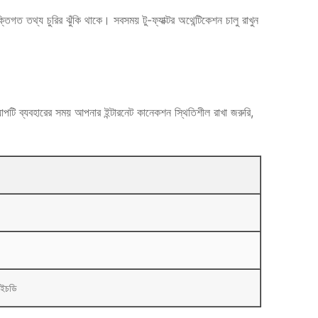
তিগত তথ্য চুরির ঝুঁকি থাকে। সবসময় টু-ফ্যাক্টর অথেন্টিকেশন চালু রাখুন
ি ব্যবহারের সময় আপনার ইন্টারনেট কানেকশন স্থিতিশীল রাখা জরুরি,
এইচডি