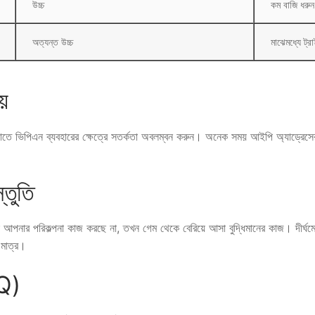
উচ্চ
কম বাজি ধরুন
অত্যন্ত উচ্চ
মাঝেমধ্যে ট্র
ীয়
তে ভিপিএন ব্যবহারের ক্ষেত্রে সতর্কতা অবলম্বন করুন। অনেক সময় আইপি অ্যাড্রেসের
্তুতি
নার পরিকল্পনা কাজ করছে না, তখন গেম থেকে বেরিয়ে আসা বুদ্ধিমানের কাজ। দীর্ঘমেয়া
 মাত্র।
AQ)