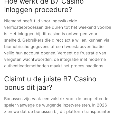
Hoe werkt de B7 Casino
inloggen procedure?
Niemand heeft tijd voor ingewikkelde
verificatieprocessen die duren tot het weekend voorbij
is. Het inloggen bij dit casino is ontworpen voor
snelheid. Gebruikers die direct actie willen, kunnen via
biometrische gegevens of een tweestapsverificatie
veilig hun account openen. Vergeet de frustratie van
vergeten wachtwoorden; de integratie met moderne
authenticatiemethoden maakt het proces naadloos.
Claimt u de juiste B7 Casino
bonus dit jaar?
Bonussen zijn vaak een valstrik voor de onoplettende
speler vanwege de wurgende inzetvereisten. In 2026
zien we dat de bonussen bij dit platform transparanter