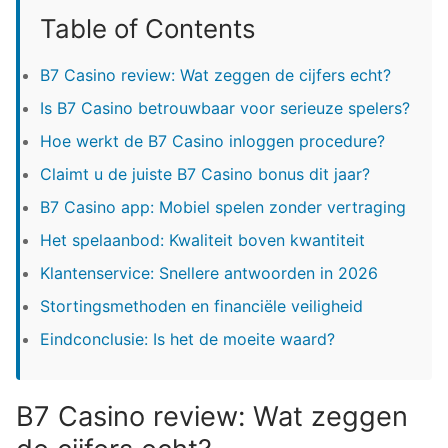
Table of Contents
B7 Casino review: Wat zeggen de cijfers echt?
Is B7 Casino betrouwbaar voor serieuze spelers?
Hoe werkt de B7 Casino inloggen procedure?
Claimt u de juiste B7 Casino bonus dit jaar?
B7 Casino app: Mobiel spelen zonder vertraging
Het spelaanbod: Kwaliteit boven kwantiteit
Klantenservice: Snellere antwoorden in 2026
Stortingsmethoden en financiële veiligheid
Eindconclusie: Is het de moeite waard?
B7 Casino review: Wat zeggen