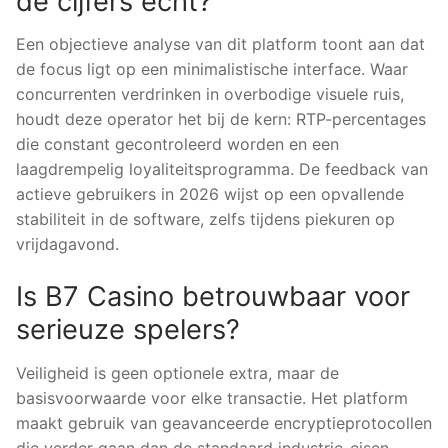
de cijfers echt?
Een objectieve analyse van dit platform toont aan dat
de focus ligt op een minimalistische interface. Waar
concurrenten verdrinken in overbodige visuele ruis,
houdt deze operator het bij de kern: RTP-percentages
die constant gecontroleerd worden en een
laagdrempelig loyaliteitsprogramma. De feedback van
actieve gebruikers in 2026 wijst op een opvallende
stabiliteit in de software, zelfs tijdens piekuren op
vrijdagavond.
Is B7 Casino betrouwbaar voor
serieuze spelers?
Veiligheid is geen optionele extra, maar de
basisvoorwaarde voor elke transactie. Het platform
maakt gebruik van geavanceerde encryptieprotocollen
die verder gaan dan de standaard industrie-eisen.