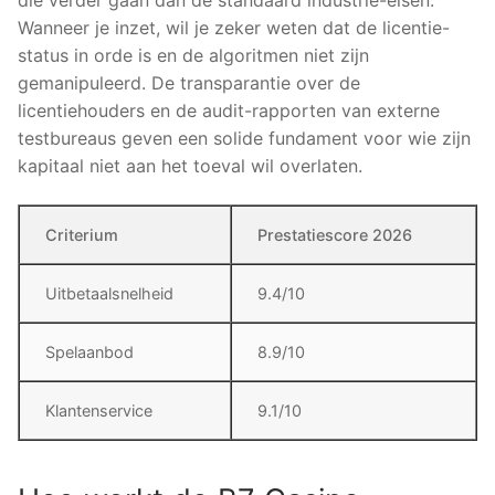
Wanneer je inzet, wil je zeker weten dat de licentie-
status in orde is en de algoritmen niet zijn
gemanipuleerd. De transparantie over de
licentiehouders en de audit-rapporten van externe
testbureaus geven een solide fundament voor wie zijn
kapitaal niet aan het toeval wil overlaten.
Criterium
Prestatiescore 2026
Uitbetaalsnelheid
9.4/10
Spelaanbod
8.9/10
Klantenservice
9.1/10