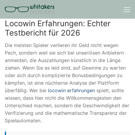
Skip
to
content
Locowin Erfahrungen: Echter
Testbericht für 2026
Die meisten Spieler verlieren ihr Geld nicht wegen
Pech, sondern weil sie sich bei unseriösen Anbietern
anmelden, die Auszahlungen künstlich in die Länge
ziehen. Wenn Sie es leid sind, auf Gewinne zu warten
oder sich durch komplizierte Bonusbedingungen zu
kämpfen, ist eine nüchterne Analyse der Plattform
überfällig. Wer bei
locowin erfahrungen
spielt, sollte
wissen, dass hier nicht die Willkommensgesten den
Unterschied machen, sondern die Geschwindigkeit der
Verifizierung und die mathematische Transparenz der
Spielautomaten.