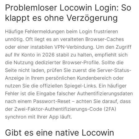
Problemloser Locowin Login: So
klappt es ohne Verzögerung
Häufige Fehlermeldungen beim Login frustrieren
unnötig. Oft liegt es an veralteten Browser-Caches
oder einer instabilen VPN-Verbindung. Um den Zugriff
auf Ihr Konto in 2026 stabil zu halten, empfiehlt sich
die Nutzung dedizierter Browser-Profile. Sollte die
Seite nicht laden, prüfen Sie zuerst die Server-Status-
Anzeige in Ihrem persönlichen Kundenbereich oder
nutzen Sie die offiziellen Spiegel-Links. Ein häufiger
Fehler ist die Eingabe falscher Authentifizierungsdaten
nach einem Passwort-Reset – achten Sie darauf, dass
der Zwei-Faktor-Authentifizierungs-Code (2FA)
synchron mit Ihrer App läuft.
Gibt es eine native Locowin