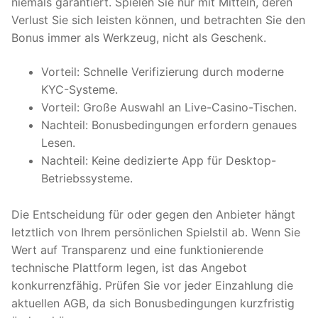
niemals garantiert. Spielen Sie nur mit Mitteln, deren
Verlust Sie sich leisten können, und betrachten Sie den
Bonus immer als Werkzeug, nicht als Geschenk.
Vorteil: Schnelle Verifizierung durch moderne
KYC-Systeme.
Vorteil: Große Auswahl an Live-Casino-Tischen.
Nachteil: Bonusbedingungen erfordern genaues
Lesen.
Nachteil: Keine dedizierte App für Desktop-
Betriebssysteme.
Die Entscheidung für oder gegen den Anbieter hängt
letztlich von Ihrem persönlichen Spielstil ab. Wenn Sie
Wert auf Transparenz und eine funktionierende
technische Plattform legen, ist das Angebot
konkurrenzfähig. Prüfen Sie vor jeder Einzahlung die
aktuellen AGB, da sich Bonusbedingungen kurzfristig