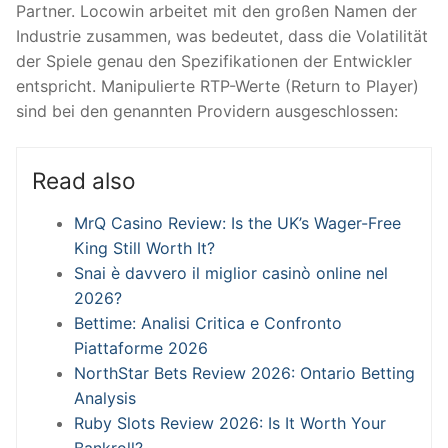
Partner. Locowin arbeitet mit den großen Namen der
Industrie zusammen, was bedeutet, dass die Volatilität
der Spiele genau den Spezifikationen der Entwickler
entspricht. Manipulierte RTP-Werte (Return to Player)
sind bei den genannten Providern ausgeschlossen:
Read also
MrQ Casino Review: Is the UK’s Wager-Free
King Still Worth It?
Snai è davvero il miglior casinò online nel
2026?
Bettime: Analisi Critica e Confronto
Piattaforme 2026
NorthStar Bets Review 2026: Ontario Betting
Analysis
Ruby Slots Review 2026: Is It Worth Your