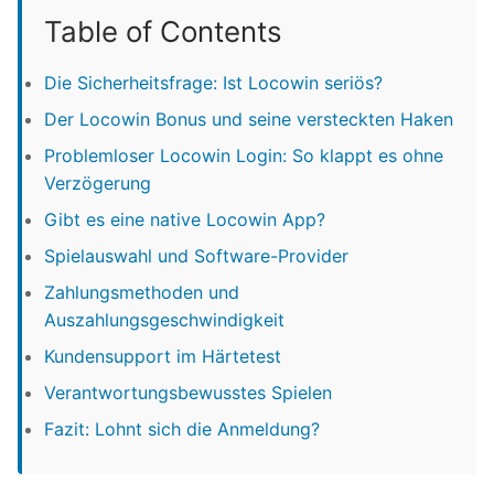
Table of Contents
Die Sicherheitsfrage: Ist Locowin seriös?
Der Locowin Bonus und seine versteckten Haken
Problemloser Locowin Login: So klappt es ohne
Verzögerung
Gibt es eine native Locowin App?
Spielauswahl und Software-Provider
Zahlungsmethoden und
Auszahlungsgeschwindigkeit
Kundensupport im Härtetest
Verantwortungsbewusstes Spielen
Fazit: Lohnt sich die Anmeldung?