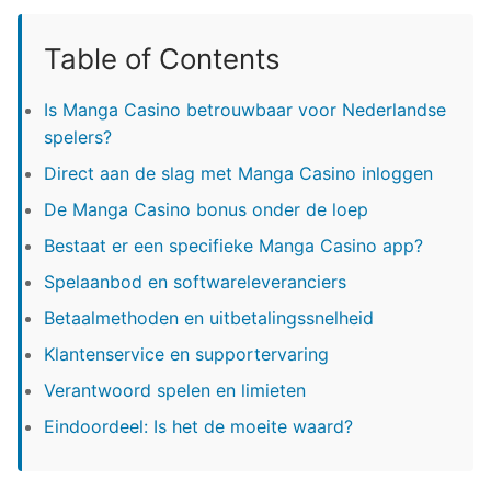
Table of Contents
Is Manga Casino betrouwbaar voor Nederlandse
spelers?
Direct aan de slag met Manga Casino inloggen
De Manga Casino bonus onder de loep
Bestaat er een specifieke Manga Casino app?
Spelaanbod en softwareleveranciers
Betaalmethoden en uitbetalingssnelheid
Klantenservice en supportervaring
Verantwoord spelen en limieten
Eindoordeel: Is het de moeite waard?