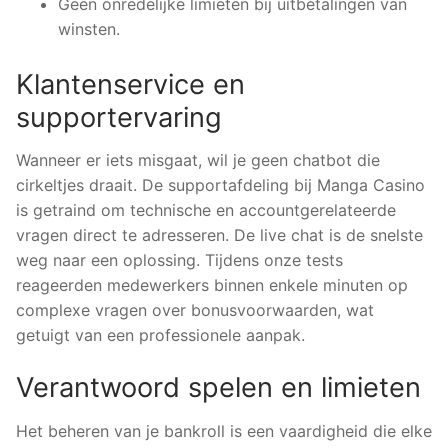
Geen onredelijke limieten bij uitbetalingen van
winsten.
Klantenservice en
supportervaring
Wanneer er iets misgaat, wil je geen chatbot die
cirkeltjes draait. De supportafdeling bij Manga Casino
is getraind om technische en accountgerelateerde
vragen direct te adresseren. De live chat is de snelste
weg naar een oplossing. Tijdens onze tests
reageerden medewerkers binnen enkele minuten op
complexe vragen over bonusvoorwaarden, wat
getuigt van een professionele aanpak.
Verantwoord spelen en limieten
Het beheren van je bankroll is een vaardigheid die elke