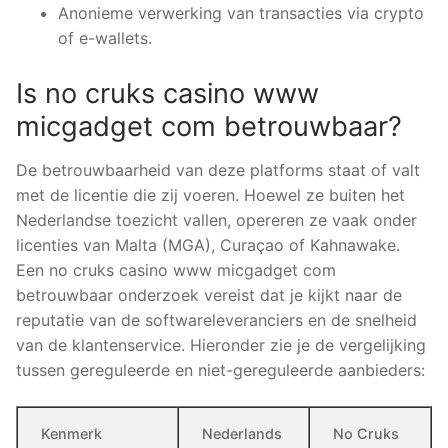
Anonieme verwerking van transacties via crypto
of e-wallets.
Is no cruks casino www
micgadget com betrouwbaar?
De betrouwbaarheid van deze platforms staat of valt
met de licentie die zij voeren. Hoewel ze buiten het
Nederlandse toezicht vallen, opereren ze vaak onder
licenties van Malta (MGA), Curaçao of Kahnawake.
Een no cruks casino www micgadget com
betrouwbaar onderzoek vereist dat je kijkt naar de
reputatie van de softwareleveranciers en de snelheid
van de klantenservice. Hieronder zie je de vergelijking
tussen gereguleerde en niet-gereguleerde aanbieders:
Kenmerk
Nederlands
No Cruks