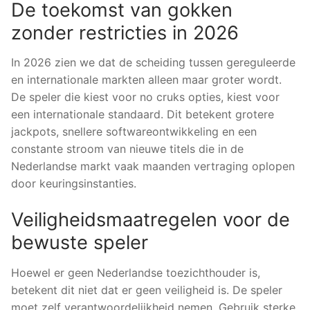
De toekomst van gokken
zonder restricties in 2026
In 2026 zien we dat de scheiding tussen gereguleerde
en internationale markten alleen maar groter wordt.
De speler die kiest voor no cruks opties, kiest voor
een internationale standaard. Dit betekent grotere
jackpots, snellere softwareontwikkeling en een
constante stroom van nieuwe titels die in de
Nederlandse markt vaak maanden vertraging oplopen
door keuringsinstanties.
Veiligheidsmaatregelen voor de
bewuste speler
Hoewel er geen Nederlandse toezichthouder is,
betekent dit niet dat er geen veiligheid is. De speler
moet zelf verantwoordelijkheid nemen. Gebruik sterke