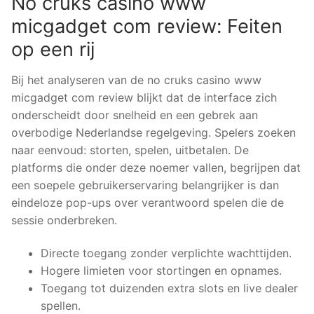
No cruks casino www
micgadget com review: Feiten
op een rij
Bij het analyseren van de no cruks casino www
micgadget com review blijkt dat de interface zich
onderscheidt door snelheid en een gebrek aan
overbodige Nederlandse regelgeving. Spelers zoeken
naar eenvoud: storten, spelen, uitbetalen. De
platforms die onder deze noemer vallen, begrijpen dat
een soepele gebruikerservaring belangrijker is dan
eindeloze pop-ups over verantwoord spelen die de
sessie onderbreken.
Directe toegang zonder verplichte wachttijden.
Hogere limieten voor stortingen en opnames.
Toegang tot duizenden extra slots en live dealer
spellen.