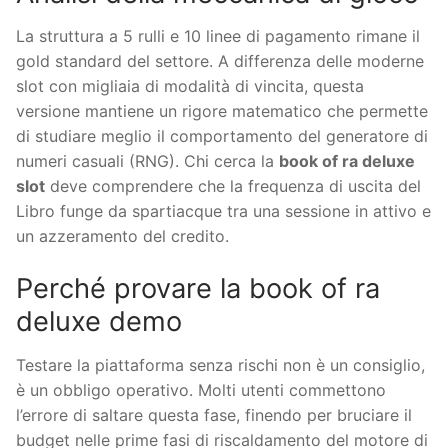
La struttura a 5 rulli e 10 linee di pagamento rimane il
gold standard del settore. A differenza delle moderne
slot con migliaia di modalità di vincita, questa
versione mantiene un rigore matematico che permette
di studiare meglio il comportamento del generatore di
numeri casuali (RNG). Chi cerca la
book of ra deluxe
slot
deve comprendere che la frequenza di uscita del
Libro funge da spartiacque tra una sessione in attivo e
un azzeramento del credito.
Perché provare la book of ra
deluxe demo
Testare la piattaforma senza rischi non è un consiglio,
è un obbligo operativo. Molti utenti commettono
l’errore di saltare questa fase, finendo per bruciare il
budget nelle prime fasi di riscaldamento del motore di