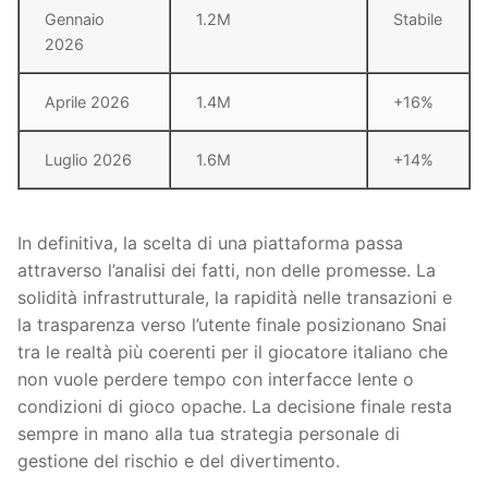
Gennaio
1.2M
Stabile
2026
Aprile 2026
1.4M
+16%
Luglio 2026
1.6M
+14%
In definitiva, la scelta di una piattaforma passa
attraverso l’analisi dei fatti, non delle promesse. La
solidità infrastrutturale, la rapidità nelle transazioni e
la trasparenza verso l’utente finale posizionano Snai
tra le realtà più coerenti per il giocatore italiano che
non vuole perdere tempo con interfacce lente o
condizioni di gioco opache. La decisione finale resta
sempre in mano alla tua strategia personale di
gestione del rischio e del divertimento.