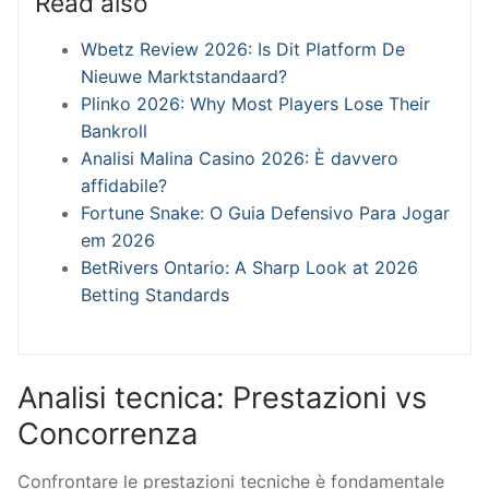
Read also
Wbetz Review 2026: Is Dit Platform De
Nieuwe Marktstandaard?
Plinko 2026: Why Most Players Lose Their
Bankroll
Analisi Malina Casino 2026: È davvero
affidabile?
Fortune Snake: O Guia Defensivo Para Jogar
em 2026
BetRivers Ontario: A Sharp Look at 2026
Betting Standards
Analisi tecnica: Prestazioni vs
Concorrenza
Confrontare le prestazioni tecniche è fondamentale