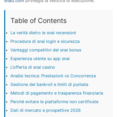
snaiz.com
privilegia la velocità di esecuzione.
Table of Contents
La verità dietro le snai recensioni
Procedura di snai login e sicurezza
Vantaggi competitivi del snai bonus
Esperienza utente su app snai
L’offerta di snai casino
Analisi tecnica: Prestazioni vs Concorrenza
Gestione del bankroll e limiti di puntata
Metodi di pagamento e trasparenza finanziaria
Perché evitare le piattaforme non certificate
Dati di mercato e prospettive 2026