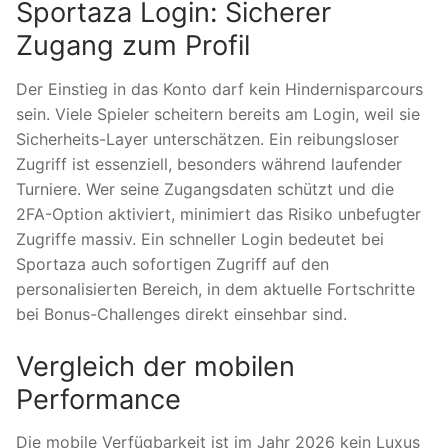
Sportaza Login: Sicherer
Zugang zum Profil
Der Einstieg in das Konto darf kein Hindernisparcours
sein. Viele Spieler scheitern bereits am Login, weil sie
Sicherheits-Layer unterschätzen. Ein reibungsloser
Zugriff ist essenziell, besonders während laufender
Turniere. Wer seine Zugangsdaten schützt und die
2FA-Option aktiviert, minimiert das Risiko unbefugter
Zugriffe massiv. Ein schneller Login bedeutet bei
Sportaza auch sofortigen Zugriff auf den
personalisierten Bereich, in dem aktuelle Fortschritte
bei Bonus-Challenges direkt einsehbar sind.
Vergleich der mobilen
Performance
Die mobile Verfügbarkeit ist im Jahr 2026 kein Luxus