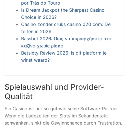
por Trás do Touro
Is Dream Jackpot the Sharpest Casino
Choice in 2026?
Casino zonder cruks casino 020 com: De
feiten in 2026
Bassbet 2026: Πώς να κυριαρχήσετε στο
καζίνο χωρίς ρίσκο
Betsixty Review 2026: Is dit platform je
winst waard?
Spielauswahl und Provider-
Qualität
Ein Casino ist nur so gut wie seine Software-Partner.
Wenn die Ladezeiten der Slots im Sekundentakt
schwanken, sinkt die Gewinnchance durch Frustration.