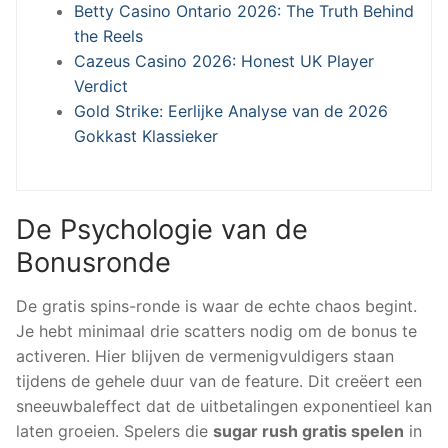
Betty Casino Ontario 2026: The Truth Behind
the Reels
Cazeus Casino 2026: Honest UK Player
Verdict
Gold Strike: Eerlijke Analyse van de 2026
Gokkast Klassieker
De Psychologie van de
Bonusronde
De gratis spins-ronde is waar de echte chaos begint.
Je hebt minimaal drie scatters nodig om de bonus te
activeren. Hier blijven de vermenigvuldigers staan
tijdens de gehele duur van de feature. Dit creëert een
sneeuwbaleffect dat de uitbetalingen exponentieel kan
laten groeien. Spelers die
sugar rush gratis spelen
in