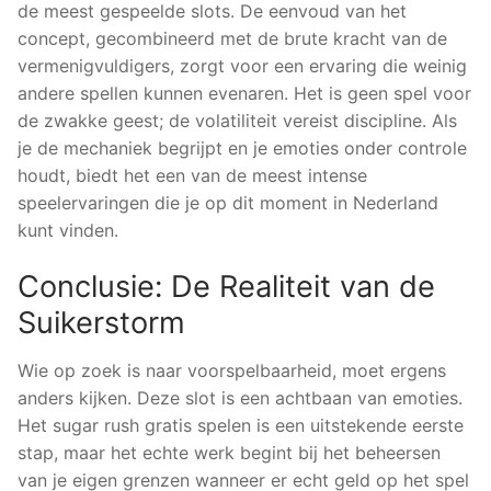
de meest gespeelde slots. De eenvoud van het
concept, gecombineerd met de brute kracht van de
vermenigvuldigers, zorgt voor een ervaring die weinig
andere spellen kunnen evenaren. Het is geen spel voor
de zwakke geest; de volatiliteit vereist discipline. Als
je de mechaniek begrijpt en je emoties onder controle
houdt, biedt het een van de meest intense
speelervaringen die je op dit moment in Nederland
kunt vinden.
Conclusie: De Realiteit van de
Suikerstorm
Wie op zoek is naar voorspelbaarheid, moet ergens
anders kijken. Deze slot is een achtbaan van emoties.
Het sugar rush gratis spelen is een uitstekende eerste
stap, maar het echte werk begint bij het beheersen
van je eigen grenzen wanneer er echt geld op het spel