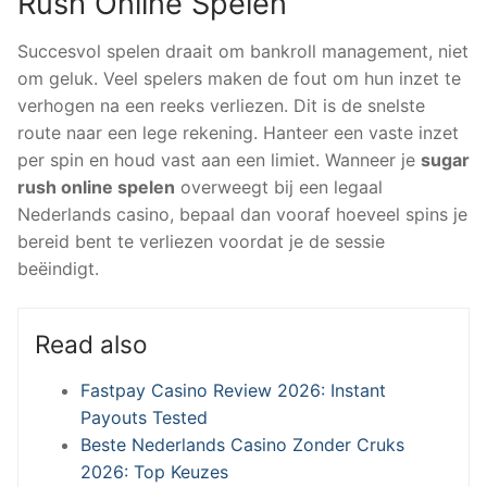
Rush Online Spelen
Succesvol spelen draait om bankroll management, niet
om geluk. Veel spelers maken de fout om hun inzet te
verhogen na een reeks verliezen. Dit is de snelste
route naar een lege rekening. Hanteer een vaste inzet
per spin en houd vast aan een limiet. Wanneer je
sugar
rush online spelen
overweegt bij een legaal
Nederlands casino, bepaal dan vooraf hoeveel spins je
bereid bent te verliezen voordat je de sessie
beëindigt.
Read also
Fastpay Casino Review 2026: Instant
Payouts Tested
Beste Nederlands Casino Zonder Cruks
2026: Top Keuzes