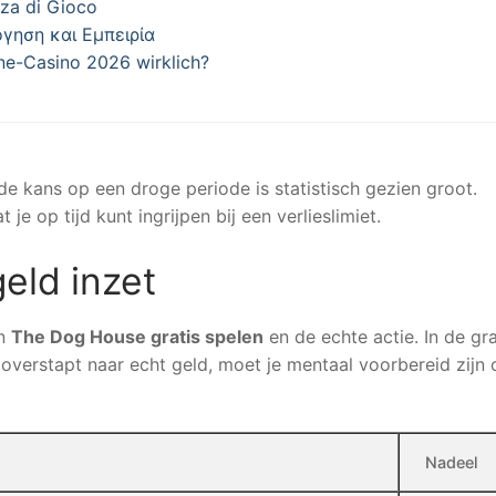
nza di Gioco
γηση και Εμπειρία
ne-Casino 2026 wirklich?
de kans op een droge periode is statistisch gezien groot.
 je op tijd kunt ingrijpen bij een verlieslimiet.
geld inzet
en
The Dog House gratis spelen
en de echte actie. In de gra
verstapt naar echt geld, moet je mentaal voorbereid zijn op
l
Nadeel