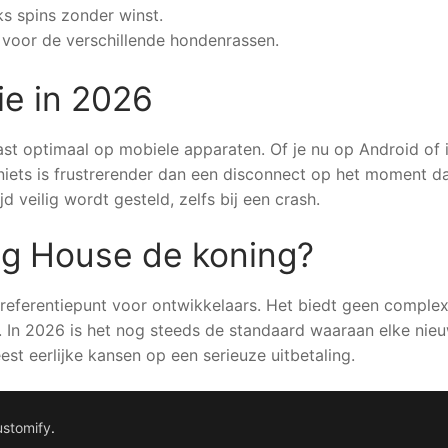
s spins zonder winst.
l voor de verschillende hondenrassen.
ie in 2026
 optimaal op mobiele apparaten. Of je nu op Android of iO
t niets is frustrerender dan een disconnect op het moment 
d veilig wordt gesteld, zelfs bij een crash.
Dog House de koning?
en referentiepunt voor ontwikkelaars. Het biedt geen complex
g. In 2026 is het nog steeds de standaard waaraan elke ni
est eerlijke kansen op een serieuze uitbetaling.
stomify
.