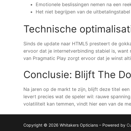
Emotionele beslissingen nemen na een reek
Het niet begrijpen van de uitbetalingstabe
Technische optimalisat
Sinds de update naar HTML5 presteert de gokkast
ervoor dat je internetverbinding stabiel is, wan
van Pragmatic Play zorgt ervoor dat je winst altij
Conclusie: Blijft The 
Na jaren op de markt te zijn, blijft deze titel e
levert precies wat de speler wil: rauwe spannin
volatiliteit kan temmen, vindt hier een van de me
Copyright © 2026 Whitakers Opticians – Powered by
Cu