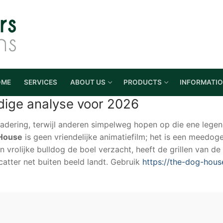
OME
SERVICES
ABOUT US
PRODUCTS
INFORMATI
dige analyse voor 2026
dering, terwijl anderen simpelweg hopen op die ene legen
House
is geen vriendelijke animatiefilm; het is een meedoge
n vrolijke bulldog de boel verzacht, heeft de grillen van d
atter net buiten beeld landt. Gebruik
https://the-dog-hous