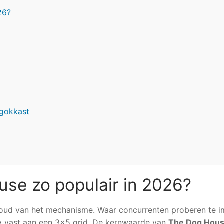
26?
d
 gokkast
se zo populair in 2026?
nvoud van het mechanisme. Waar concurrenten proberen te 
ay vast aan een 3×5 grid. De kernwaarde van
The Dog Hous