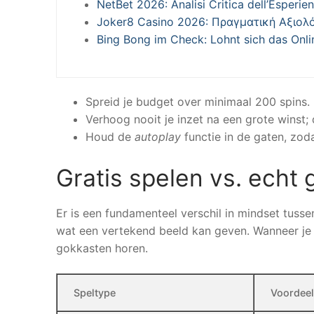
NetBet 2026: Analisi Critica dell’Esperie
Joker8 Casino 2026: Πραγματική Αξιολό
Bing Bong im Check: Lohnt sich das Onli
Spreid je budget over minimaal 200 spins.
Verhoog nooit je inzet na een grote winst; 
Houd de
autoplay
functie in de gaten, zodat
Gratis spelen vs. echt 
Er is een fundamenteel verschil in mindset tuss
wat een vertekend beeld kan geven. Wanneer je o
gokkasten horen.
Speltype
Voordee