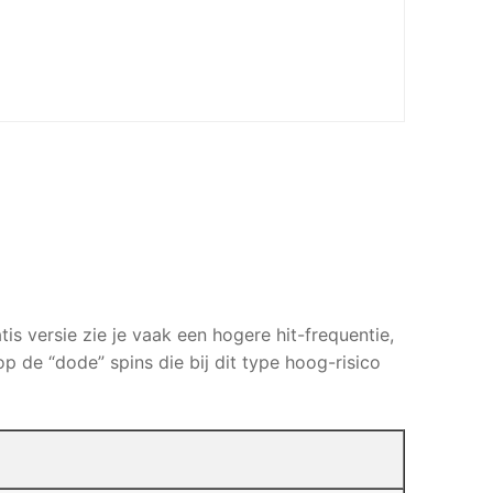
tis versie zie je vaak een hogere hit-frequentie,
 de “dode” spins die bij dit type hoog-risico