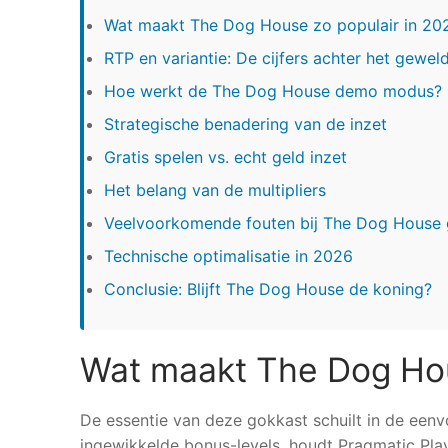
Wat maakt The Dog House zo populair in 20
RTP en variantie: De cijfers achter het gewel
Hoe werkt de The Dog House demo modus?
Strategische benadering van de inzet
Gratis spelen vs. echt geld inzet
Het belang van de multipliers
Veelvoorkomende fouten bij The Dog House
Technische optimalisatie in 2026
Conclusie: Blijft The Dog House de koning?
Wat maakt The Dog Hou
De essentie van deze gokkast schuilt in de ee
ingewikkelde bonus-levels, houdt Pragmatic Pl