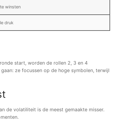
te winsten
le druk
ronde start, worden de rollen 2, 3 en 4
in gaan: ze focussen op de hoge symbolen, terwijl
st
 de volatiliteit is de meest gemaakte misser.
omenten.