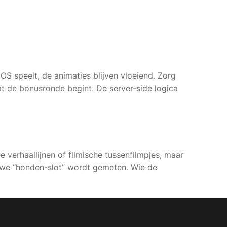
S speelt, de animaties blijven vloeiend. Zorg
dat de bonusronde begint. De server-side logica
e verhaallijnen of filmische tussenfilmpjes, maar
euwe “honden-slot” wordt gemeten. Wie de