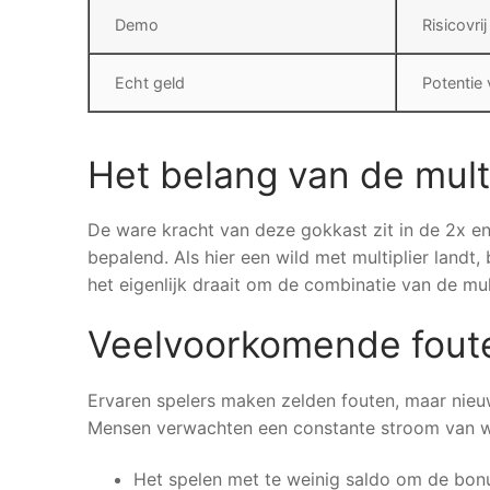
Demo
Risicovrij
Echt geld
Potentie 
Het belang van de multi
De ware kracht van deze gokkast zit in de 2x en 
bepalend. Als hier een wild met multiplier landt,
het eigenlijk draait om de combinatie van de mult
Veelvoorkomende foute
Ervaren spelers maken zelden fouten, maar nieuw
Mensen verwachten een constante stroom van wi
Het spelen met te weinig saldo om de bonu