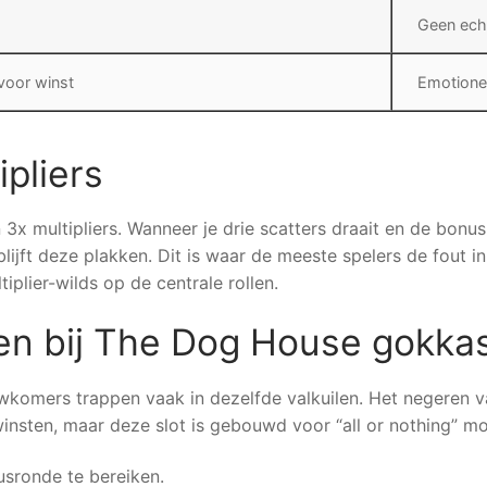
Geen ech
voor winst
Emotione
pliers
3x multipliers. Wanneer je drie scatters draait en de bonus
 blijft deze plakken. Dit is waar de meeste spelers de fout 
iplier-wilds op de centrale rollen.
n bij The Dog House gokka
komers trappen vaak in dezelfde valkuilen. Het negeren van
nsten, maar deze slot is gebouwd voor “all or nothing” m
sronde te bereiken.