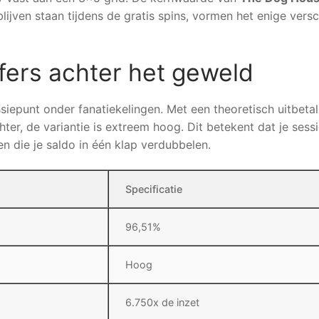
lijven staan tijdens de gratis spins, vormen het enige versc
jfers achter het geweld
siepunt onder fanatiekelingen. Met een theoretisch uitbet
ter, de variantie is extreem hoog. Dit betekent dat je ses
n die je saldo in één klap verdubbelen.
Specificatie
96,51%
Hoog
6.750x de inzet