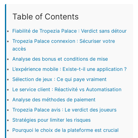
Table of Contents
Fiabilité de Tropezia Palace : Verdict sans détour
Tropezia Palace connexion : Sécuriser votre
accès
Analyse des bonus et conditions de mise
L’expérience mobile : Existe-t-il une application ?
Sélection de jeux : Ce qui paye vraiment
Le service client : Réactivité vs Automatisation
Analyse des méthodes de paiement
Tropezia Palace avis : Le verdict des joueurs
Stratégies pour limiter les risques
Pourquoi le choix de la plateforme est crucial