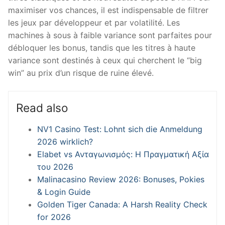
maximiser vos chances, il est indispensable de filtrer
les jeux par développeur et par volatilité. Les
machines à sous à faible variance sont parfaites pour
débloquer les bonus, tandis que les titres à haute
variance sont destinés à ceux qui cherchent le “big
win” au prix d’un risque de ruine élevé.
Read also
NV1 Casino Test: Lohnt sich die Anmeldung
2026 wirklich?
Elabet vs Ανταγωνισμός: Η Πραγματική Αξία
του 2026
Malinacasino Review 2026: Bonuses, Pokies
& Login Guide
Golden Tiger Canada: A Harsh Reality Check
for 2026