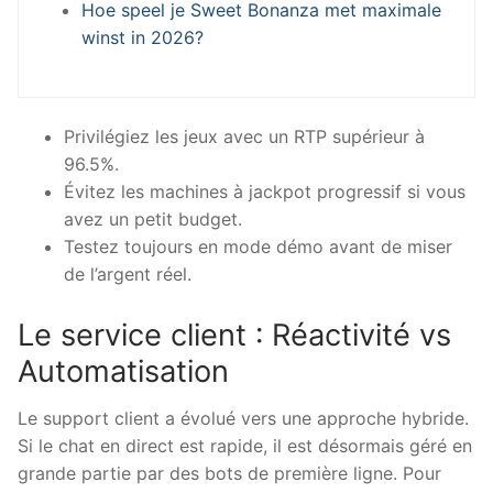
Hoe speel je Sweet Bonanza met maximale
winst in 2026?
Privilégiez les jeux avec un RTP supérieur à
96.5%.
Évitez les machines à jackpot progressif si vous
avez un petit budget.
Testez toujours en mode démo avant de miser
de l’argent réel.
Le service client : Réactivité vs
Automatisation
Le support client a évolué vers une approche hybride.
Si le chat en direct est rapide, il est désormais géré en
grande partie par des bots de première ligne. Pour