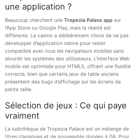
une application ?
Beaucoup cherchent une
Tropezia Palace app
sur
l’App Store ou Google Play, mais la réalité est
différente. Le casino a délibérément choisi de ne pas
développer d’application native pour rester
compatible avec tous les navigateurs mobiles sans
alourdir les systèmes des utilisateurs. L’interface Web
mobile est optimisée pour HTML5, offrant une fluidité
correcte, bien que certains jeux de table anciens
présentent des bugs d’affichage sur les écrans de
petite taille.
Sélection de jeux : Ce qui paye
vraiment
La ludothèque de Tropezia Palace est un mélange de
titres classiques et de nouveautés dopées à l’IA. Pour