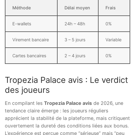
Méthode
Délai moyen
Frais
E-wallets
24h – 48h
0%
Virement bancaire
3 – 5 jours
Variable
Cartes bancaires
2 – 4 jours
0%
Tropezia Palace avis : Le verdict
des joueurs
En compilant les
Tropezia Palace avis
de 2026, une
tendance claire émerge : les joueurs réguliers
apprécient la stabilité de la plateforme, mais critiquent
ouvertement la dureté des conditions liées aux bonus.
L’expérience est perçue comme “sérieuse” mais “peu