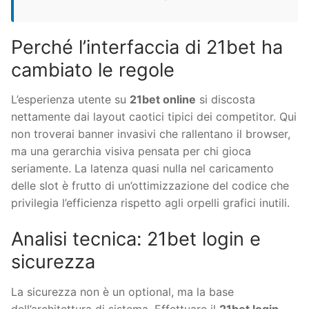
Perché l’interfaccia di 21bet ha
cambiato le regole
L’esperienza utente su
21bet online
si discosta
nettamente dai layout caotici tipici dei competitor. Qui
non troverai banner invasivi che rallentano il browser,
ma una gerarchia visiva pensata per chi gioca
seriamente. La latenza quasi nulla nel caricamento
delle slot è frutto di un’ottimizzazione del codice che
privilegia l’efficienza rispetto agli orpelli grafici inutili.
Analisi tecnica: 21bet login e
sicurezza
La sicurezza non è un optional, ma la base
dell’architettura di sistema. Effettuare il
21bet login