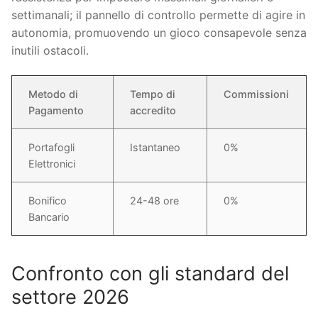
settimanali; il pannello di controllo permette di agire in
autonomia, promuovendo un gioco consapevole senza
inutili ostacoli.
Metodo di
Tempo di
Commissioni
Pagamento
accredito
Portafogli
Istantaneo
0%
Elettronici
Bonifico
24-48 ore
0%
Bancario
Confronto con gli standard del
settore 2026