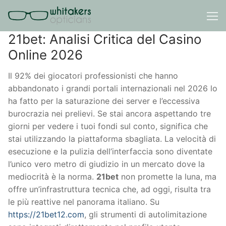
Skip
to
content
21bet: Analisi Critica del Casino
Online 2026
Il 92% dei giocatori professionisti che hanno
abbandonato i grandi portali internazionali nel 2026 lo
ha fatto per la saturazione dei server e l’eccessiva
burocrazia nei prelievi. Se stai ancora aspettando tre
giorni per vedere i tuoi fondi sul conto, significa che
stai utilizzando la piattaforma sbagliata. La velocità di
esecuzione e la pulizia dell’interfaccia sono diventate
l’unico vero metro di giudizio in un mercato dove la
mediocrità è la norma.
21bet
non promette la luna, ma
offre un’infrastruttura tecnica che, ad oggi, risulta tra
le più reattive nel panorama italiano. Su
https://21bet12.com
, gli strumenti di autolimitazione