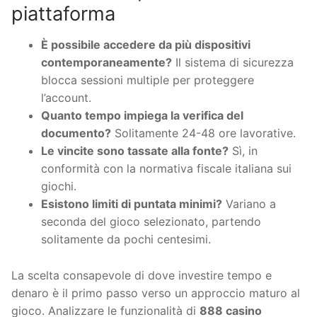
piattaforma
È possibile accedere da più dispositivi
contemporaneamente?
Il sistema di sicurezza
blocca sessioni multiple per proteggere
l’account.
Quanto tempo impiega la verifica del
documento?
Solitamente 24-48 ore lavorative.
Le vincite sono tassate alla fonte?
Sì, in
conformità con la normativa fiscale italiana sui
giochi.
Esistono limiti di puntata minimi?
Variano a
seconda del gioco selezionato, partendo
solitamente da pochi centesimi.
La scelta consapevole di dove investire tempo e
denaro è il primo passo verso un approccio maturo al
gioco. Analizzare le funzionalità di
888 casino