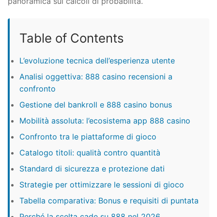
panoramica sui calcoli di probabilità.
Table of Contents
L’evoluzione tecnica dell’esperienza utente
Analisi oggettiva: 888 casino recensioni a
confronto
Gestione del bankroll e 888 casino bonus
Mobilità assoluta: l’ecosistema app 888 casino
Confronto tra le piattaforme di gioco
Catalogo titoli: qualità contro quantità
Standard di sicurezza e protezione dati
Strategie per ottimizzare le sessioni di gioco
Tabella comparativa: Bonus e requisiti di puntata
Perché la scelta cade su 888 nel 2026