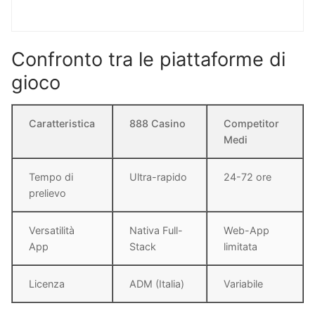
Confronto tra le piattaforme di
gioco
Caratteristica
888 Casino
Competitor
Medi
Tempo di
Ultra-rapido
24-72 ore
prelievo
Versatilità
Nativa Full-
Web-App
App
Stack
limitata
Licenza
ADM (Italia)
Variabile