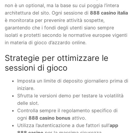
non è un optional, ma la base su cui poggia l’intera
architettura del sito. Ogni sessione di
888 casino italia
è monitorata per prevenire attività sospette,
garantendo che i fondi degli utenti siano sempre
isolati e protetti secondo le normative europee vigenti
in materia di gioco d’azzardo online.
Strategie per ottimizzare le
sessioni di gioco
Imposta un limite di deposito giornaliero prima di
iniziare.
Sfrutta le versioni demo per testare la volatilità
delle slot.
Controlla sempre il regolamento specifico di
ogni
888 casino bonus
attivo.
Utilizza l’autenticazione a due fattori sull’
app
888 casino
per la massima sicurezza.