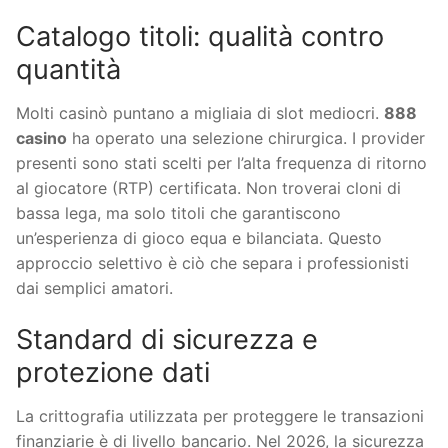
Catalogo titoli: qualità contro
quantità
Molti casinò puntano a migliaia di slot mediocri.
888
casino
ha operato una selezione chirurgica. I provider
presenti sono stati scelti per l’alta frequenza di ritorno
al giocatore (RTP) certificata. Non troverai cloni di
bassa lega, ma solo titoli che garantiscono
un’esperienza di gioco equa e bilanciata. Questo
approccio selettivo è ciò che separa i professionisti
dai semplici amatori.
Standard di sicurezza e
protezione dati
La crittografia utilizzata per proteggere le transazioni
finanziarie è di livello bancario. Nel 2026, la sicurezza