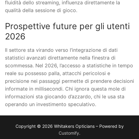
fluidità dello streaming, influenza direttamente la
qualità della sessione di gioco.
Prospettive future per gli utenti
2026
Il settore sta virando verso l’integrazione di dati
statistici avanzati direttamente nella finestra di
scommessa. Nel 2026, l’accesso a statistiche in tempo
reale su possesso palla, attacchi pericolosi e
precisione nei passaggi permette di prendere decisioni
informate in millisecondi. Chi ignora questa mole di
informazioni sta giocando d’azzardo, chi le usa sta
operando un investimento speculativo.
Copyright © 2026 Whitakers Opticians – Powered by
Customify
.