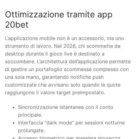
Ottimizzazione tramite app
20bet
L’applicazione mobile non è un accessorio, ma uno
strumento di lavoro. Nel 2026, chi scommette da
desktop durante il gioco live è destinato a
soccombere. L’architettura dell’applicazione permette
di gestire un portafoglio scommesse complesso con
una sola mano, garantendo notifiche push
customizzate che avvisano solo quando le quote
raggiungono il valore target preimpostato.
Sincronizzazione istantanea con il conto
principale.
Interfaccia “dark mode” per sessioni notturne
prolungate.
Accesso biometrico per massima sicurezza.