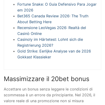
Fortune Snake: O Guia Defensivo Para Jogar
em 2026
Bet365 Canada Review 2026: The Truth
About Betting Here
Recensione LeoVegas 2026: Realtà del
Casinò Online
Casinoly im Härtetest: Lohnt sich die
Registrierung 2026?
Gold Strike: Eerlijke Analyse van de 2026
Gokkast Klassieker
Massimizzare il 20bet bonus
Accettare un bonus senza leggere le condizioni di
scommessa è un errore da principiante. Nel 2026, il
valore reale di una promozione non si misura