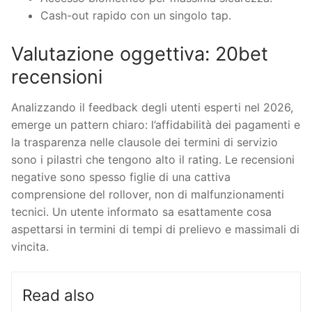
Cash-out rapido con un singolo tap.
Valutazione oggettiva: 20bet
recensioni
Analizzando il feedback degli utenti esperti nel 2026,
emerge un pattern chiaro: l’affidabilità dei pagamenti e
la trasparenza nelle clausole dei termini di servizio
sono i pilastri che tengono alto il rating. Le recensioni
negative sono spesso figlie di una cattiva
comprensione del rollover, non di malfunzionamenti
tecnici. Un utente informato sa esattamente cosa
aspettarsi in termini di tempi di prelievo e massimali di
vincita.
Read also