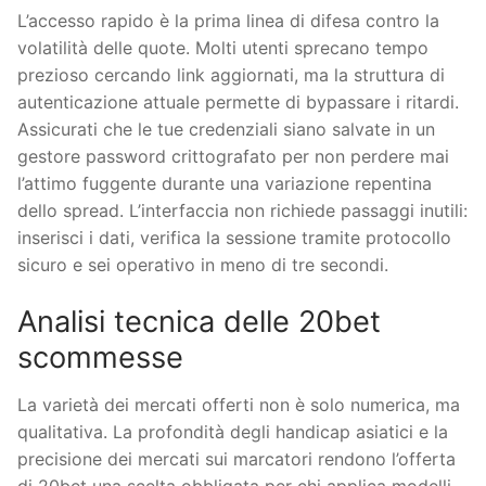
L’accesso rapido è la prima linea di difesa contro la
volatilità delle quote. Molti utenti sprecano tempo
prezioso cercando link aggiornati, ma la struttura di
autenticazione attuale permette di bypassare i ritardi.
Assicurati che le tue credenziali siano salvate in un
gestore password crittografato per non perdere mai
l’attimo fuggente durante una variazione repentina
dello spread. L’interfaccia non richiede passaggi inutili:
inserisci i dati, verifica la sessione tramite protocollo
sicuro e sei operativo in meno di tre secondi.
Analisi tecnica delle 20bet
scommesse
La varietà dei mercati offerti non è solo numerica, ma
qualitativa. La profondità degli handicap asiatici e la
precisione dei mercati sui marcatori rendono l’offerta
di 20bet una scelta obbligata per chi applica modelli