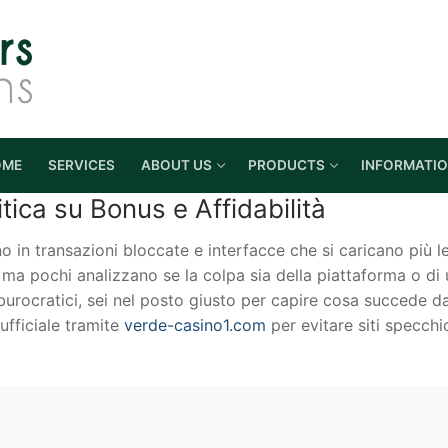
OME
SERVICES
ABOUT US
PRODUCTS
INFORMATI
tica su Bonus e Affidabilità
o in transazioni bloccate e interfacce che si caricano più 
ma pochi analizzano se la colpa sia della piattaforma o di 
ti burocratici, sei nel posto giusto per capire cosa succede 
ufficiale tramite
verde-casino1.com
per evitare siti specch