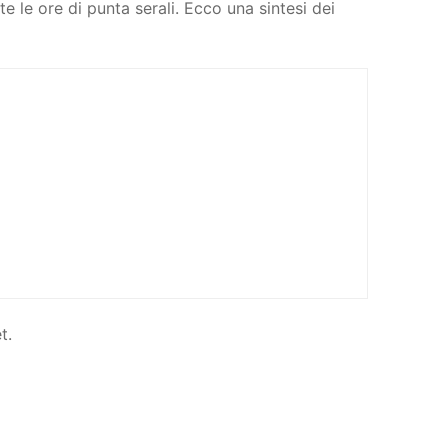
ante le ore di punta serali. Ecco una sintesi dei
t.