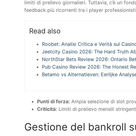
limiti di prelievo giornalieri. Tuttavia, c’è un fon
feedback più ricorrenti tra i player professionisti
Read also
Roobet: Analisi Critica e Verità sul Casi
Jeetcity Casino 2026: The Hard Truth 
NorthStar Bets Review 2026: Ontario Bet
Pub Casino Review 2026: The Honest Re
Betamo vs Alternatieven: Eerlijke Analy
Punti di forza:
Ampia selezione di slot provid
Criticità:
Limiti di prelievo mensili stringenti
Gestione del bankroll s