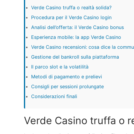
Verde Casino truffa o realtà solida?
Procedura per il Verde Casino login
Analisi dell’offerta: il Verde Casino bonus
Esperienza mobile: la app Verde Casino
Verde Casino recensioni: cosa dice la commu
Gestione del bankroll sulla piattaforma
Il parco slot e la volatilità
Metodi di pagamento e prelievi
Consigli per sessioni prolungate
Considerazioni finali
Verde Casino truffa o r