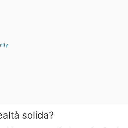
nity
ealtà solida?