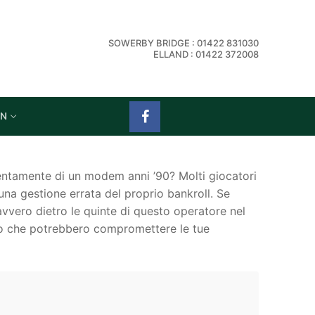
SOWERBY BRIDGE : 01422 831030
ELLAND : 01422 372008
ON
lentamente di un modem anni ’90? Molti giocatori
una gestione errata del proprio bankroll. Se
davvero dietro le quinte di questo operatore nel
io che potrebbero compromettere le tue