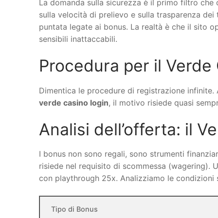
La domanda sulla sicurezza è il primo filtro che
sulla velocità di prelievo e sulla trasparenza dei 
puntata legate ai bonus. La realtà è che il sito 
sensibili inattaccabili.
Procedura per il Verde 
Dimentica le procedure di registrazione infinite
verde casino login
, il motivo risiede quasi semp
Analisi dell’offerta: il
I bonus non sono regali, sono strumenti finanziar
risiede nel requisito di scommessa (wagering)
con playthrough 25x. Analizziamo le condizioni 
Tipo di Bonus