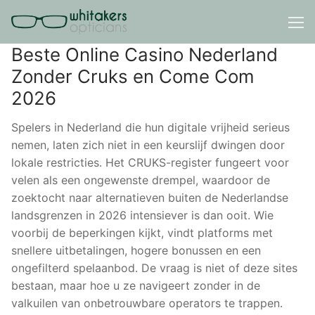
Skip
to
content
Beste Online Casino Nederland
Zonder Cruks en Come Com
2026
Spelers in Nederland die hun digitale vrijheid serieus
nemen, laten zich niet in een keurslijf dwingen door
lokale restricties. Het CRUKS-register fungeert voor
velen als een ongewenste drempel, waardoor de
zoektocht naar alternatieven buiten de Nederlandse
landsgrenzen in 2026 intensiever is dan ooit. Wie
voorbij de beperkingen kijkt, vindt platforms met
snellere uitbetalingen, hogere bonussen en een
ongefilterd spelaanbod. De vraag is niet of deze sites
bestaan, maar hoe u ze navigeert zonder in de
valkuilen van onbetrouwbare operators te trappen.