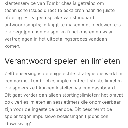
klantenservice van Tombriches is getraind om
technische issues direct te eskaleren naar de juiste
afdeling. Er is geen sprake van standaard
antwoordscripts; je krijgt te maken met medewerkers
die begrijpen hoe de spellen functioneren en waar
vertragingen in het uitbetalingsproces vandaan
komen.
Verantwoord spelen en limieten
Zelfbeheersing is de enige echte strategie die werkt in
een casino. Tombriches implementeert strikte limieten
die spelers zelf kunnen instellen via hun dashboard.
Dit gaat verder dan alleen stortingslimieten; het omvat
ook verlieslimieten en sessietimers die onomkeerbaar
zijn voor de ingestelde periode. Dit beschermt de
speler tegen impulsieve beslissingen tijdens een
‘downswing’.