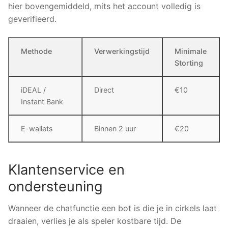
hier bovengemiddeld, mits het account volledig is
geverifieerd.
Methode
Verwerkingstijd
Minimale
Storting
iDEAL /
Direct
€10
Instant Bank
E-wallets
Binnen 2 uur
€20
Klantenservice en
ondersteuning
Wanneer de chatfunctie een bot is die je in cirkels laat
draaien, verlies je als speler kostbare tijd. De