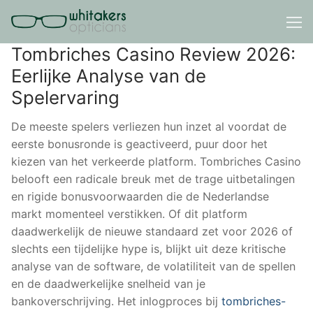
Skip
to
content
Tombriches Casino Review 2026:
Eerlijke Analyse van de
Spelervaring
De meeste spelers verliezen hun inzet al voordat de
eerste bonusronde is geactiveerd, puur door het
kiezen van het verkeerde platform. Tombriches Casino
belooft een radicale breuk met de trage uitbetalingen
en rigide bonusvoorwaarden die de Nederlandse
markt momenteel verstikken. Of dit platform
daadwerkelijk de nieuwe standaard zet voor 2026 of
slechts een tijdelijke hype is, blijkt uit deze kritische
analyse van de software, de volatiliteit van de spellen
en de daadwerkelijke snelheid van je
bankoverschrijving. Het inlogproces bij
tombriches-