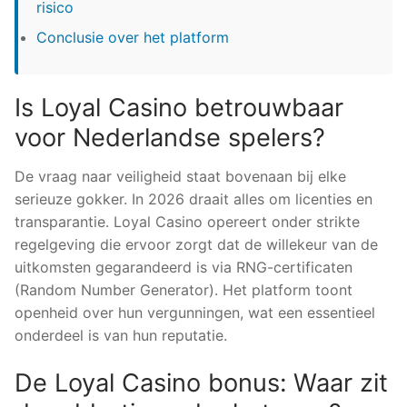
risico
Conclusie over het platform
Is Loyal Casino betrouwbaar
voor Nederlandse spelers?
De vraag naar veiligheid staat bovenaan bij elke
serieuze gokker. In 2026 draait alles om licenties en
transparantie. Loyal Casino opereert onder strikte
regelgeving die ervoor zorgt dat de willekeur van de
uitkomsten gegarandeerd is via RNG-certificaten
(Random Number Generator). Het platform toont
openheid over hun vergunningen, wat een essentieel
onderdeel is van hun reputatie.
De Loyal Casino bonus: Waar zit