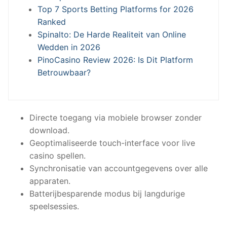
Top 7 Sports Betting Platforms for 2026
Ranked
Spinalto: De Harde Realiteit van Online
Wedden in 2026
PinoCasino Review 2026: Is Dit Platform
Betrouwbaar?
Directe toegang via mobiele browser zonder
download.
Geoptimaliseerde touch-interface voor live
casino spellen.
Synchronisatie van accountgegevens over alle
apparaten.
Batterijbesparende modus bij langdurige
speelsessies.