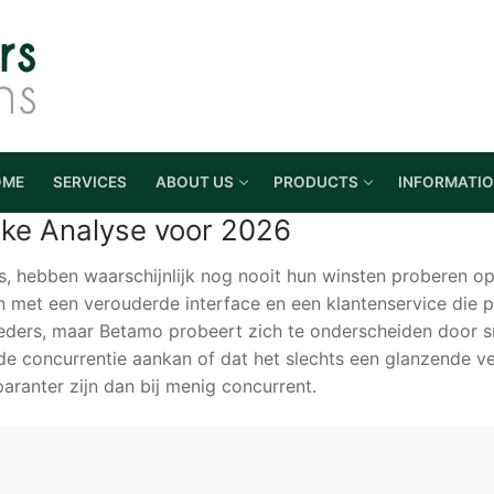
OME
SERVICES
ABOUT US
PRODUCTS
INFORMATI
ijke Analyse voor 2026
is, hebben waarschijnlijk nog nooit hun winsten proberen o
met een verouderde interface en een klantenservice die p
ders, maar Betamo probeert zich te onderscheiden door sn
 de concurrentie aankan of dat het slechts een glanzende v
aranter zijn dan bij menig concurrent.