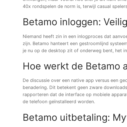
40x rondspelen de norm is, terwijl casual speler
Betamo inloggen: Veili
Niemand heeft zin in een inlogproces dat aanvoe
zijn. Betamo hanteert een gestroomlijnd systeem
je nu op de desktop zit of onderweg bent, het i
Hoe werkt de Betamo a
De discussie over een native app versus een ge
benadering. Dit betekent geen zware downloads u
rapporteren dat de interface op mobiele apparaten
de telefoon geïnstalleerd worden.
Betamo uitbetaling: My