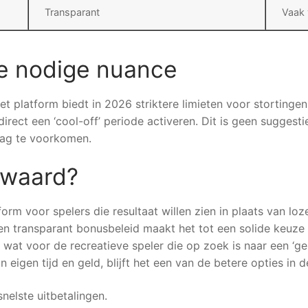
Transparant
Vaak 
e nodige nuance
t platform biedt in 2026 striktere limieten voor stortingen
 direct een ‘cool-off’ periode activeren. Dit is geen sugges
ag te voorkomen.
d waard?
orm voor spelers die resultaat willen zien in plaats van lo
 een transparant bonusbeleid maakt het tot een solide keuze
, wat voor de recreatieve speler die op zoek is naar een ‘gez
 eigen tijd en geld, blijft het een van de betere opties in 
snelste uitbetalingen.