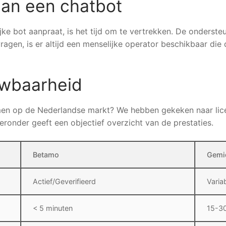
dan een chatbot
jke bot aanpraat, is het tijd om te vertrekken. De onderst
ragen, is er altijd een menselijke operator beschikbaar die 
uwbaarheid
en op de Nederlandse markt? We hebben gekeken naar lice
ieronder geeft een objectief overzicht van de prestaties.
Betamo
Gemi
Actief/Geverifieerd
Varia
< 5 minuten
15-30