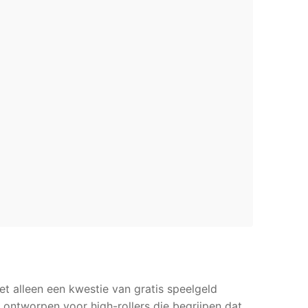
et alleen een kwestie van gratis speelgeld
 ontworpen voor high-rollers die begrijpen dat