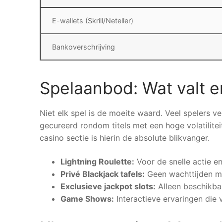
E-wallets (Skrill/Neteller)
Bankoverschrijving
Spelaanbod: Wat valt e
Niet elk spel is de moeite waard. Veel spelers v
gecureerd rondom titels met een hoge volatiliteit
casino sectie is hierin de absolute blikvanger.
Lightning Roulette:
Voor de snelle actie e
Privé Blackjack tafels:
Geen wachttijden me
Exclusieve jackpot slots:
Alleen beschikbaa
Game Shows:
Interactieve ervaringen die 