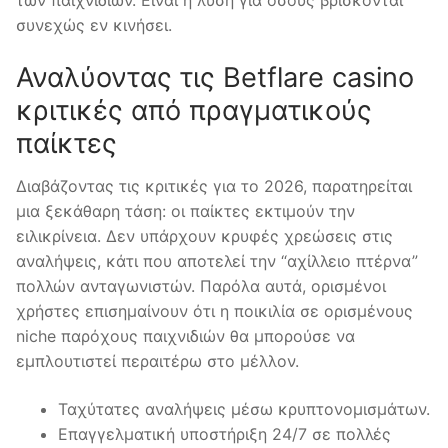
των παιχνιδιών. Είναι η λύση για όσους βρίσκονται
συνεχώς εν κινήσει.
Αναλύοντας τις Betflare casino
κριτικές από πραγματικούς
παίκτες
Διαβάζοντας τις κριτικές για το 2026, παρατηρείται
μια ξεκάθαρη τάση: οι παίκτες εκτιμούν την
ειλικρίνεια. Δεν υπάρχουν κρυφές χρεώσεις στις
αναλήψεις, κάτι που αποτελεί την “αχίλλειο πτέρνα”
πολλών ανταγωνιστών. Παρόλα αυτά, ορισμένοι
χρήστες επισημαίνουν ότι η ποικιλία σε ορισμένους
niche παρόχους παιχνιδιών θα μπορούσε να
εμπλουτιστεί περαιτέρω στο μέλλον.
Ταχύτατες αναλήψεις μέσω κρυπτονομισμάτων.
Επαγγελματική υποστήριξη 24/7 σε πολλές