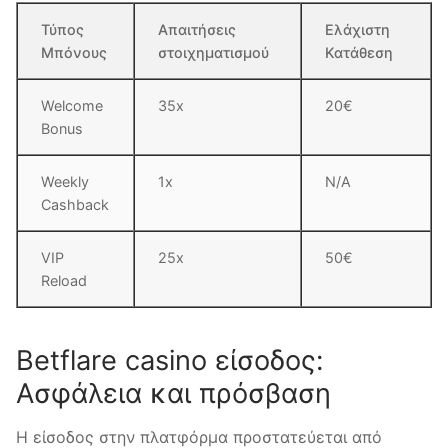
Τύπος
Απαιτήσεις
Ελάχιστη
Μπόνους
στοιχηματισμού
Κατάθεση
Welcome
35x
20€
Bonus
Weekly
1x
N/A
Cashback
VIP
25x
50€
Reload
Betflare casino είσοδος:
Ασφάλεια και πρόσβαση
Η είσοδος στην πλατφόρμα προστατεύεται από