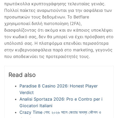
πρωτόκολλα κρυπτογράφησης τελευταίας γενιάς.
Πολλοί παίκτες αναρωτιούνται για την ασφάλεια των
προσωπικών τους δεδομένων. Το Betflare
χρησιμοποιεί διπλή πιστοποίηση (2FA),
διασφαλίζοντας ότι ακόμα και αν κάποιος υποκλέψει
τον κωδικό σας, δεν θα μπορεί να έχει πρόσβαση στο
υπόλοιπό σας. Η πλατφόρμα επενδύει περισσότερα
στην κυβερνοασφάλεια παρά στο marketing, γεγονός
που αποδεικνύει τις προτεραιότητές τους.
Read also
Paradise 8 Casino 2026: Honest Player
Verdict
Analisi Sportaza 2026: Pro e Contro per i
Giocatori Italiani
Crazy Time গেম: ২০২৬ সালে জেতার অদম্য কৌশল ও