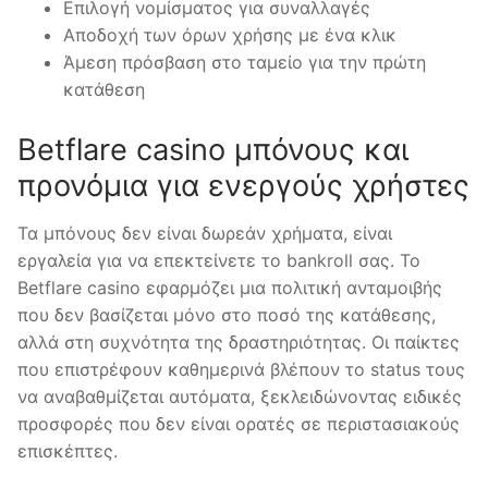
Επιλογή νομίσματος για συναλλαγές
Αποδοχή των όρων χρήσης με ένα κλικ
Άμεση πρόσβαση στο ταμείο για την πρώτη
κατάθεση
Betflare casino μπόνους και
προνόμια για ενεργούς χρήστες
Τα μπόνους δεν είναι δωρεάν χρήματα, είναι
εργαλεία για να επεκτείνετε το bankroll σας. Το
Betflare casino εφαρμόζει μια πολιτική ανταμοιβής
που δεν βασίζεται μόνο στο ποσό της κατάθεσης,
αλλά στη συχνότητα της δραστηριότητας. Οι παίκτες
που επιστρέφουν καθημερινά βλέπουν το status τους
να αναβαθμίζεται αυτόματα, ξεκλειδώνοντας ειδικές
προσφορές που δεν είναι ορατές σε περιστασιακούς
επισκέπτες.