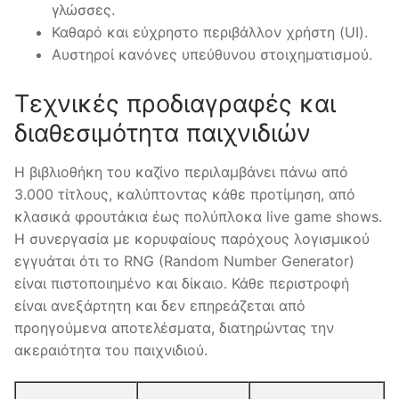
γλώσσες.
Καθαρό και εύχρηστο περιβάλλον χρήστη (UI).
Αυστηροί κανόνες υπεύθυνου στοιχηματισμού.
Τεχνικές προδιαγραφές και
διαθεσιμότητα παιχνιδιών
Η βιβλιοθήκη του καζίνο περιλαμβάνει πάνω από
3.000 τίτλους, καλύπτοντας κάθε προτίμηση, από
κλασικά φρουτάκια έως πολύπλοκα live game shows.
Η συνεργασία με κορυφαίους παρόχους λογισμικού
εγγυάται ότι το RNG (Random Number Generator)
είναι πιστοποιημένο και δίκαιο. Κάθε περιστροφή
είναι ανεξάρτητη και δεν επηρεάζεται από
προηγούμενα αποτελέσματα, διατηρώντας την
ακεραιότητα του παιχνιδιού.