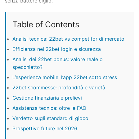
senza battere ciglio.
Table of Contents
Analisi tecnica: 22bet vs competitor di mercato
Efficienza nel 22bet login e sicurezza
Analisi dei 22bet bonus: valore reale o
specchietto?
L’esperienza mobile: l’app 22bet sotto stress
22bet scommesse: profondità e varietà
Gestione finanziaria e prelievi
Assistenza tecnica: oltre le FAQ
Verdetto sugli standard di gioco
Prospettive future nel 2026