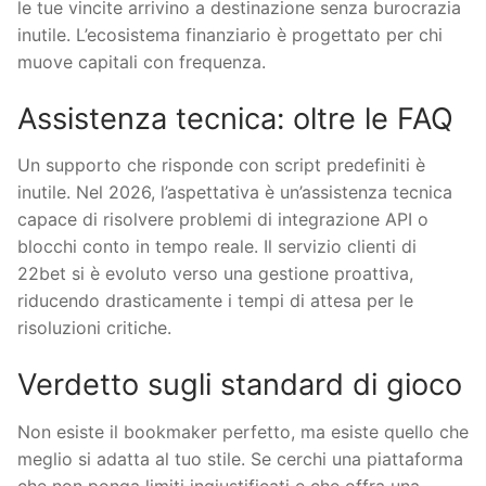
le tue vincite arrivino a destinazione senza burocrazia
inutile. L’ecosistema finanziario è progettato per chi
muove capitali con frequenza.
Assistenza tecnica: oltre le FAQ
Un supporto che risponde con script predefiniti è
inutile. Nel 2026, l’aspettativa è un’assistenza tecnica
capace di risolvere problemi di integrazione API o
blocchi conto in tempo reale. Il servizio clienti di
22bet si è evoluto verso una gestione proattiva,
riducendo drasticamente i tempi di attesa per le
risoluzioni critiche.
Verdetto sugli standard di gioco
Non esiste il bookmaker perfetto, ma esiste quello che
meglio si adatta al tuo stile. Se cerchi una piattaforma
che non ponga limiti ingiustificati e che offra una