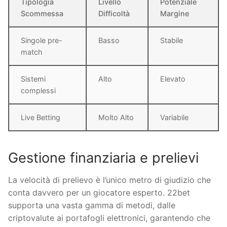
Tipologia
Livello
Potenziale
Scommessa
Difficoltà
Margine
Singole pre-
Basso
Stabile
match
Sistemi
Alto
Elevato
complessi
Live Betting
Molto Alto
Variabile
Gestione finanziaria e prelievi
La velocità di prelievo è l’unico metro di giudizio che
conta davvero per un giocatore esperto. 22bet
supporta una vasta gamma di metodi, dalle
criptovalute ai portafogli elettronici, garantendo che