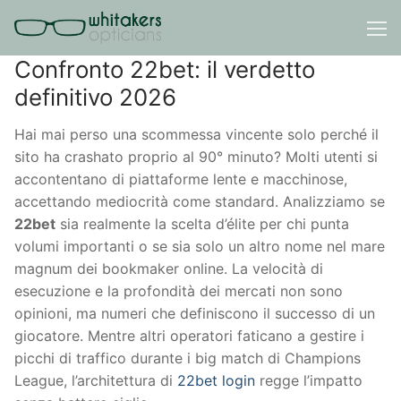
Skip
to
content
Confronto 22bet: il verdetto
definitivo 2026
Hai mai perso una scommessa vincente solo perché il
sito ha crashato proprio al 90° minuto? Molti utenti si
accontentano di piattaforme lente e macchinose,
accettando mediocrità come standard. Analizziamo se
22bet
sia realmente la scelta d’élite per chi punta
volumi importanti o se sia solo un altro nome nel mare
magnum dei bookmaker online. La velocità di
esecuzione e la profondità dei mercati non sono
opinioni, ma numeri che definiscono il successo di un
giocatore. Mentre altri operatori faticano a gestire i
picchi di traffico durante i big match di Champions
League, l’architettura di
22bet login
regge l’impatto