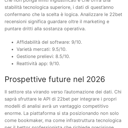
stabilità tecnologica superiore, i dati di quest’anno
confermano che la scelta è logica. Analizzare le 22bet
recensioni significa guardare oltre il marketing e
puntare dritti alla sostanza operativa.
Affidabilità del software: 9/10.
Varietà mercati: 9.5/10.
Gestione prelievi: 8.5/10.
Reattività app: 9/10.
Prospettive future nel 2026
Il settore sta virando verso l’automazione dei dati. Chi
saprà sfruttare le API di 22bet per integrare i propri
modelli di analisi avrà un vantaggio competitivo
enorme. La piattaforma si sta posizionando non solo
come bookmaker, ma come infrastruttura tecnologica
per il bettor professionista che richiede precisione