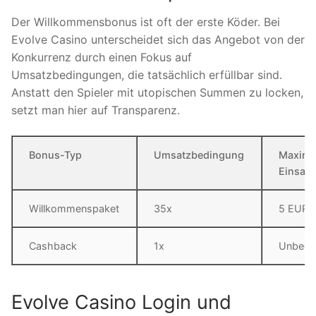
Der Willkommensbonus ist oft der erste Köder. Bei
Evolve Casino unterscheidet sich das Angebot von der
Konkurrenz durch einen Fokus auf
Umsatzbedingungen, die tatsächlich erfüllbar sind.
Anstatt den Spieler mit utopischen Summen zu locken,
setzt man hier auf Transparenz.
Bonus-Typ
Umsatzbedingung
Maxima
Einsatz
Willkommenspaket
35x
5 EUR
Cashback
1x
Unbegr
Evolve Casino Login und