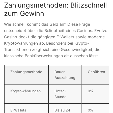
Zahlungsmethoden: Blitzschnell
zum Gewinn
Wie schnell kommt das Geld an? Diese Frage
entscheidet über die Beliebtheit eines Casinos. Evolve
Casino deckt die gängigen E-Wallets sowie moderne
Kryptowährungen ab. Besonders bei Krypto-
Transaktionen zeigt sich eine Geschwindigkeit, die
klassische Banküberweisungen alt aussehen lässt.
Zahlungsmethode
Dauer
Gebühren
Auszahlung
Kryptowährungen
Unter 1
0%
Stunde
E-Wallets
Bis zu 24
0%