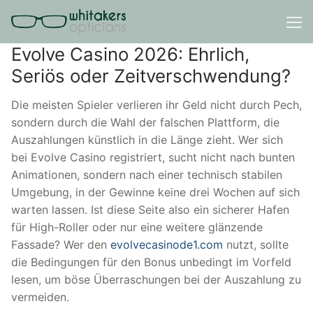
Skip
to
content
Evolve Casino 2026: Ehrlich,
Seriös oder Zeitverschwendung?
Die meisten Spieler verlieren ihr Geld nicht durch Pech,
sondern durch die Wahl der falschen Plattform, die
Auszahlungen künstlich in die Länge zieht. Wer sich
bei Evolve Casino registriert, sucht nicht nach bunten
Animationen, sondern nach einer technisch stabilen
Umgebung, in der Gewinne keine drei Wochen auf sich
warten lassen. Ist diese Seite also ein sicherer Hafen
für High-Roller oder nur eine weitere glänzende
Fassade? Wer den
evolvecasinode1.com
nutzt, sollte
die Bedingungen für den Bonus unbedingt im Vorfeld
lesen, um böse Überraschungen bei der Auszahlung zu
vermeiden.