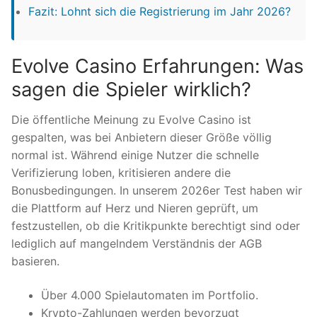
Fazit: Lohnt sich die Registrierung im Jahr 2026?
Evolve Casino Erfahrungen: Was
sagen die Spieler wirklich?
Die öffentliche Meinung zu Evolve Casino ist
gespalten, was bei Anbietern dieser Größe völlig
normal ist. Während einige Nutzer die schnelle
Verifizierung loben, kritisieren andere die
Bonusbedingungen. In unserem 2026er Test haben wir
die Plattform auf Herz und Nieren geprüft, um
festzustellen, ob die Kritikpunkte berechtigt sind oder
lediglich auf mangelndem Verständnis der AGB
basieren.
Über 4.000 Spielautomaten im Portfolio.
Krypto-Zahlungen werden bevorzugt