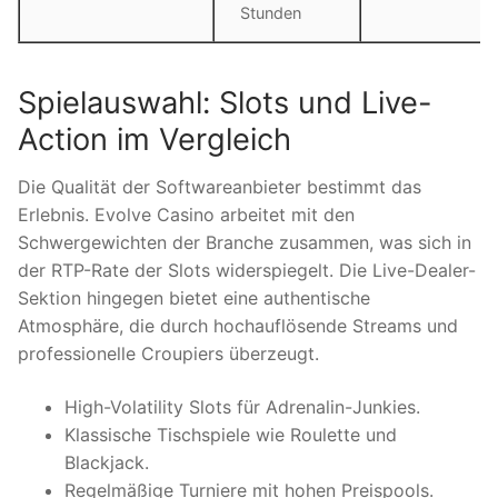
Stunden
Spielauswahl: Slots und Live-
Action im Vergleich
Die Qualität der Softwareanbieter bestimmt das
Erlebnis. Evolve Casino arbeitet mit den
Schwergewichten der Branche zusammen, was sich in
der RTP-Rate der Slots widerspiegelt. Die Live-Dealer-
Sektion hingegen bietet eine authentische
Atmosphäre, die durch hochauflösende Streams und
professionelle Croupiers überzeugt.
High-Volatility Slots für Adrenalin-Junkies.
Klassische Tischspiele wie Roulette und
Blackjack.
Regelmäßige Turniere mit hohen Preispools.