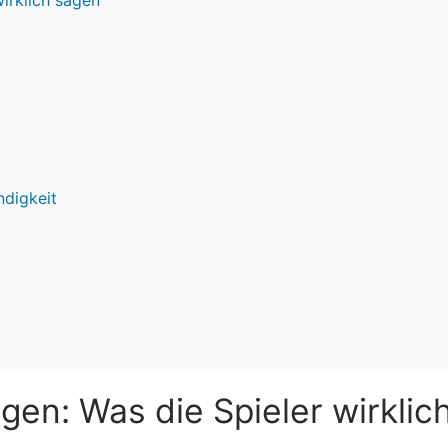
digkeit
gen: Was die Spieler wirklic