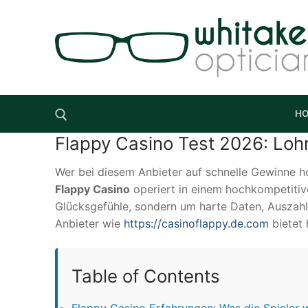
Skip
to
content
H
Flappy Casino Test 2026: Lohn
Search for:
Wer bei diesem Anbieter auf schnelle Gewinne ho
Flappy Casino
operiert in einem hochkompetitive
Glücksgefühle, sondern um harte Daten, Auszahlu
Anbieter wie
https://casinoflappy.de.com
bietet 
Table of Contents
Flappy Casino Erfahrungen: Was die Spieler w