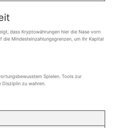
it
zeigt, dass Kryptowährungen hier die Nase vorn
f die Mindesteinzahlungsgrenzen, um Ihr Kapital
twortungsbewusstem Spielen. Tools zur
 Disziplin zu wahren.