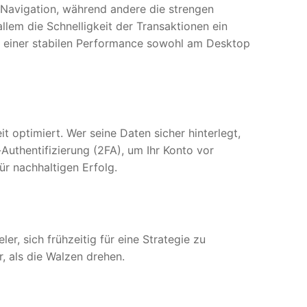
 Navigation, während andere die strengen
allem die Schnelligkeit der Transaktionen ein
von einer stabilen Performance sowohl am Desktop
optimiert. Wer seine Daten sicher hinterlegt,
Authentifizierung (2FA), um Ihr Konto vor
ür nachhaltigen Erfolg.
, sich frühzeitig für eine Strategie zu
, als die Walzen drehen.