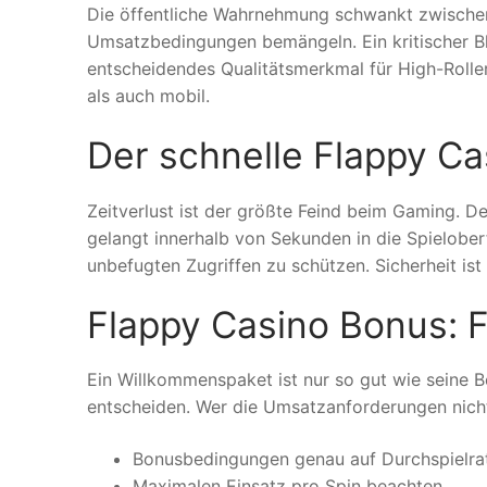
Die öffentliche Wahrnehmung schwankt zwischen 
Umsatzbedingungen bemängeln. Ein kritischer Bl
entscheidendes Qualitätsmerkmal für High-Roller
als auch mobil.
Der schnelle Flappy Ca
Zeitverlust ist der größte Feind beim Gaming. D
gelangt innerhalb von Sekunden in die Spieloberf
unbefugten Zugriffen zu schützen. Sicherheit ist
Flappy Casino Bonus: 
Ein Willkommenspaket ist nur so gut wie seine B
entscheiden. Wer die Umsatzanforderungen nicht 
Bonusbedingungen genau auf Durchspielrat
Maximalen Einsatz pro Spin beachten.