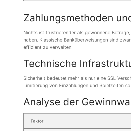
Zahlungsmethoden und
Nichts ist frustrierender als gewonnene Beträge
haben. Klassische Banküberweisungen sind zwar s
effizient zu verwalten.
Technische Infrastrukt
Sicherheit bedeutet mehr als nur eine SSL-Versc
Limitierung von Einzahlungen und Spielzeiten so
Analyse der Gewinnwah
Faktor