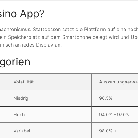
sino App?
Anachronismus. Stattdessen setzt die Plattform auf eine 
s kein Speicherplatz auf dem Smartphone belegt wird und U
amisch an jedes Display an.
egorien
Volatilität
Auszahlungserwa
Niedrig
96.5%
Hoch
94.0% – 97.0%
Variabel
98.0% +