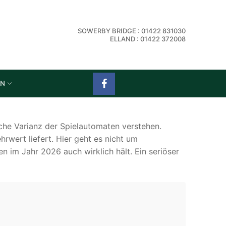
SOWERBY BRIDGE : 01422 831030
ELLAND : 01422 372008
ON
sche Varianz der Spielautomaten verstehen.
wert liefert. Hier geht es nicht um
 im Jahr 2026 auch wirklich hält. Ein seriöser