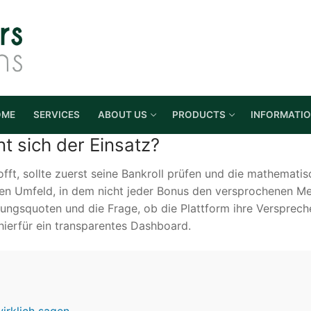
OME
SERVICES
ABOUT US
PRODUCTS
INFORMATI
t sich der Einsatz?
fft, sollte zuerst seine Bankroll prüfen und die mathemati
n Umfeld, in dem nicht jeder Bonus den versprochenen Mehr
ngsquoten und die Frage, ob die Plattform ihre Versprechen
hierfür ein transparentes Dashboard.
irklich sagen