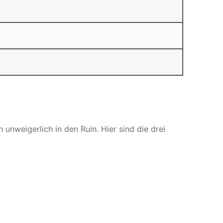
unweigerlich in den Ruin. Hier sind die drei