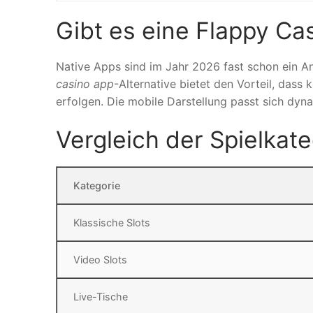
Gibt es eine Flappy Ca
Native Apps sind im Jahr 2026 fast schon ein 
casino app
-Alternative bietet den Vorteil, das
erfolgen. Die mobile Darstellung passt sich dyn
Vergleich der Spielkat
Kategorie
Klassische Slots
Video Slots
Live-Tische