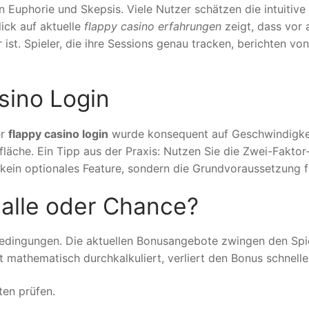
Euphorie und Skepsis. Viele Nutzer schätzen die intuitive
ick auf aktuelle
flappy casino erfahrungen
zeigt, dass vor 
 ist. Spieler, die ihre Sessions genau tracken, berichten 
sino Login
er
flappy casino login
wurde konsequent auf Geschwindigkeit 
läche. Ein Tipp aus der Praxis: Nutzen Sie die Zwei-Faktor-
 kein optionales Feature, sondern die Grundvoraussetzung f
Falle oder Chance?
edingungen. Die aktuellen Bonusangebote zwingen den Spieler
mathematisch durchkalkuliert, verliert den Bonus schneller
en prüfen.