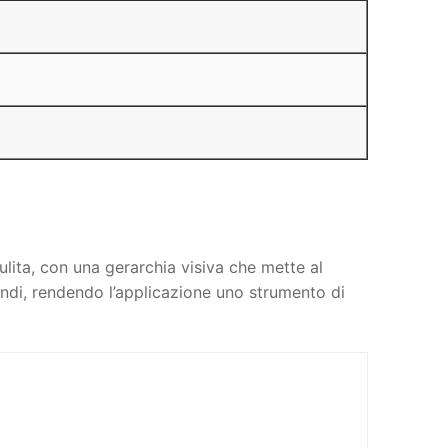
lita, con una gerarchia visiva che mette al
condi, rendendo l’applicazione uno strumento di