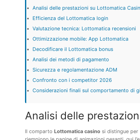
Analisi delle prestazioni su Lottomatica Casi
Efficienza del Lottomatica login
Valutazione tecnica: Lottomatica recensioni
Ottimizzazione mobile: App Lottomatica
Decodificare il Lottomatica bonus
Analisi dei metodi di pagamento
Sicurezza e regolamentazione ADM
Confronto con i competitor 2026
Considerazioni finali sul comportamento di g
Analisi delle prestazio
Il comparto
Lottomatica casino
si distingue per 
riempiono le pagine di animazioni pesanti, qui l’en