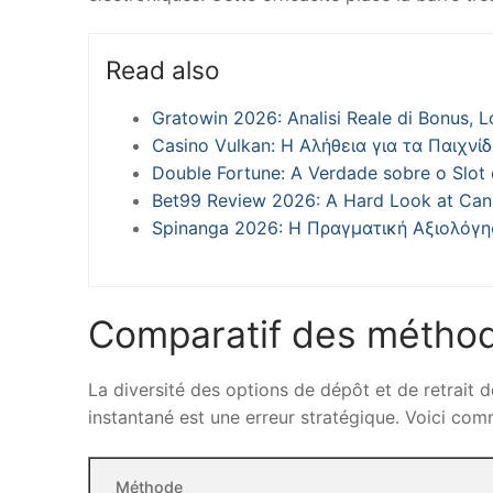
Read also
Gratowin 2026: Analisi Reale di Bonus, Lo
Casino Vulkan: Η Αλήθεια για τα Παιχνί
Double Fortune: A Verdade sobre o Slo
Bet99 Review 2026: A Hard Look at Can
Spinanga 2026: Η Πραγματική Αξιολόγη
Comparatif des métho
La diversité des options de dépôt et de retrait d
instantané est une erreur stratégique. Voici co
Méthode