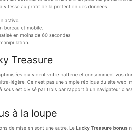
la vitesse au profit de la protection des données.
n active.
on bureau et mobile.
atisé en moins de 60 secondes.
 manipulation.
cky Treasure
optimisées qui vident votre batterie et consomment vos don
ultra-légère. Ce n’est pas une simple réplique du site web,
 sous est divisé par trois par rapport à un navigateur cla
s à la loupe
ions de mise en sont une autre. Le
Lucky Treasure bonus
n