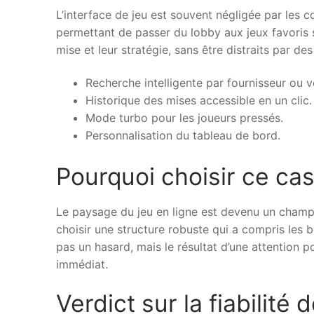
L’interface de jeu est souvent négligée par les c
permettant de passer du lobby aux jeux favoris sa
mise et leur stratégie, sans être distraits par des
Recherche intelligente par fournisseur ou vol
Historique des mises accessible en un clic.
Mode turbo pour les joueurs pressés.
Personnalisation du tableau de bord.
Pourquoi choisir ce ca
Le paysage du jeu en ligne est devenu un champ 
choisir une structure robuste qui a compris les 
pas un hasard, mais le résultat d’une attention p
immédiat.
Verdict sur la fiabilité 