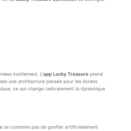
nées inutilement. L’
app Lucky Treasure
prend
 mais une architecture pensée pour les écrans
ssique, ce qui change radicalement la dynamique
e se contente pas de gonfler artificiellement