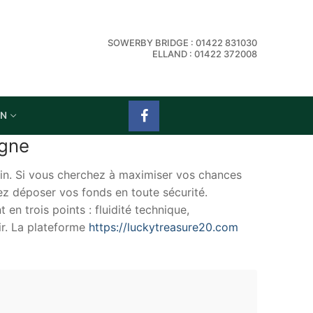
SOWERBY BRIDGE : 01422 831030
ELLAND : 01422 372008
ON
igne
pin. Si vous cherchez à maximiser vos chances
llez déposer vos fonds en toute sécurité.
en trois points : fluidité technique,
ir. La plateforme
https://luckytreasure20.com