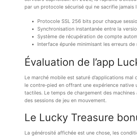
par un protocole sécurisé qui ne sacrifie jamais 
Protocole SSL 256 bits pour chaque sessio
Synchronisation instantanée entre la versi
Système de récupération de compte autom
Interface épurée minimisant les erreurs de
Évaluation de l’app Lu
Le marché mobile est saturé d’applications mal 
le contre-pied en offrant une expérience native 
tactiles. Le temps de chargement des machines à
des sessions de jeu en mouvement.
Le Lucky Treasure bonu
La générosité affichée est une chose, les condit