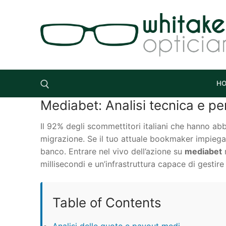
Skip
to
content
H
Mediabet: Analisi tecnica e 
Search for:
Il 92% degli scommettitori italiani che hanno abb
migrazione. Se il tuo attuale bookmaker impiega a
banco. Entrare nel vivo dell’azione su
mediabet
n
millisecondi e un’infrastruttura capace di gest
Table of Contents
Analisi delle quote e payout medi