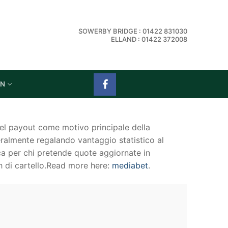
SOWERBY BRIDGE : 01422 831030
ELLAND : 01422 372008
ON
 nel payout come motivo principale della
teralmente regalando vantaggio statistico al
ca per chi pretende quote aggiornate in
h di cartello.Read more here:
mediabet
.