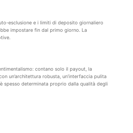
o-esclusione e i limiti di deposito giornaliero
ebbe impostare fin dal primo giorno. La
tive.
entimentalismo: contano solo il payout, la
n un’architettura robusta, un’interfaccia pulita
 è spesso determinata proprio dalla qualità degli