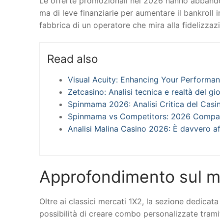
Le offerte promozionali nel 2026 hanno abbandonat
ma di leve finanziarie per aumentare il bankroll i
fabbrica di un operatore che mira alla fidelizz
Read also
Visual Acuity: Enhancing Your Performa
Zetcasino: Analisi tecnica e realtà del g
Spinmama 2026: Analisi Critica del Casi
Spinmama vs Competitors: 2026 Compar
Analisi Malina Casino 2026: È davvero af
Approfondimento sul 
Oltre ai classici mercati 1X2, la sezione dedicata
possibilità di creare combo personalizzate trami