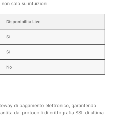
 non solo su intuizioni.
Disponibilità Live
Sì
Sì
No
 gateway di pagamento elettronico, garantendo
antita dai protocolli di crittografia SSL di ultima