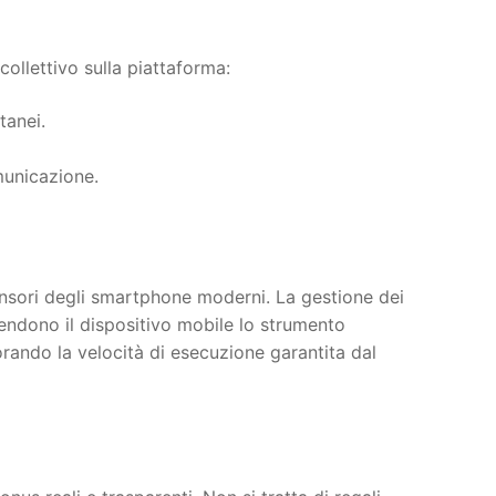
collettivo sulla piattaforma:
tanei.
municazione.
sensori degli smartphone moderni. La gestione dei
 rendono il dispositivo mobile lo strumento
rando la velocità di esecuzione garantita dal