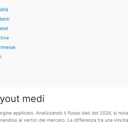
dità
tenti
abet
tive
ommesse
i
ayout medi
margine applicato. Analizzando il flusso dati del 2026, si 
nandosi ai vertici del mercato. La differenza tra una vincit