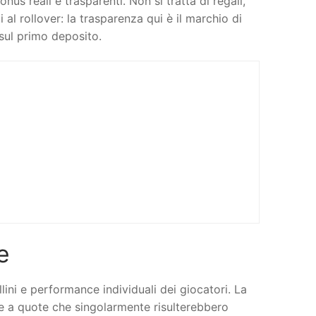
s reali e trasparenti. Non si tratta di regali,
 al rollover: la trasparenza qui è il marchio di
sul primo deposito.
e
lini e performance individuali dei giocatori. La
re a quote che singolarmente risulterebbero