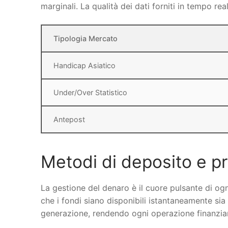
marginali. La qualità dei dati forniti in tempo rea
Tipologia Mercato
Handicap Asiatico
Under/Over Statistico
Antepost
Metodi di deposito e pr
La gestione del denaro è il cuore pulsante di og
che i fondi siano disponibili istantaneamente sia 
generazione, rendendo ogni operazione finanziari