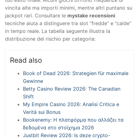
vincita alte ma importi minimi, mentre altri puntano su
jackpot rari. Consultare le
mystake recensioni
tecniche aiuta a distinguere tra slot “fredde” e “calde”
in tempo reale. La tabella seguente illustra la
distribuzione del rischio per categoria:
Read also
Book of Dead 2026: Strategien für maximale
Gewinne
Betty Casino Review 2026: The Canadian
Shift
My Empire Casino 2026: Analisi Critica e
Verità sui Bonus
Bookenemy: Η πλατφόρμα που αλλάζει τα
δεδομένα στο στοίχημα 2026
Justbit Review 2026: Is deze crypto-