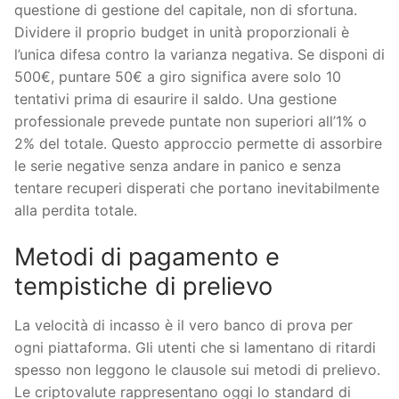
questione di gestione del capitale, non di sfortuna.
Dividere il proprio budget in unità proporzionali è
l’unica difesa contro la varianza negativa. Se disponi di
500€, puntare 50€ a giro significa avere solo 10
tentativi prima di esaurire il saldo. Una gestione
professionale prevede puntate non superiori all’1% o
2% del totale. Questo approccio permette di assorbire
le serie negative senza andare in panico e senza
tentare recuperi disperati che portano inevitabilmente
alla perdita totale.
Metodi di pagamento e
tempistiche di prelievo
La velocità di incasso è il vero banco di prova per
ogni piattaforma. Gli utenti che si lamentano di ritardi
spesso non leggono le clausole sui metodi di prelievo.
Le criptovalute rappresentano oggi lo standard di