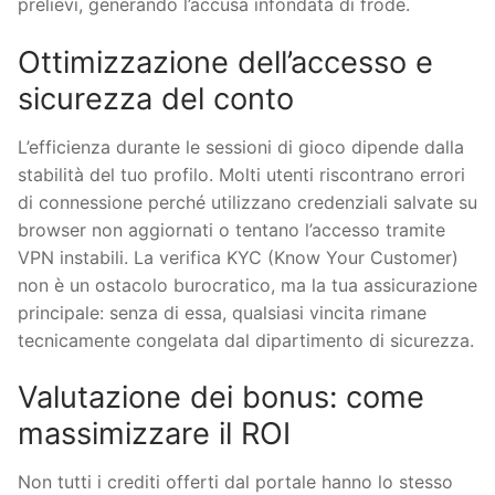
prelievi, generando l’accusa infondata di frode.
Ottimizzazione dell’accesso e
sicurezza del conto
L’efficienza durante le sessioni di gioco dipende dalla
stabilità del tuo profilo. Molti utenti riscontrano errori
di connessione perché utilizzano credenziali salvate su
browser non aggiornati o tentano l’accesso tramite
VPN instabili. La verifica KYC (Know Your Customer)
non è un ostacolo burocratico, ma la tua assicurazione
principale: senza di essa, qualsiasi vincita rimane
tecnicamente congelata dal dipartimento di sicurezza.
Valutazione dei bonus: come
massimizzare il ROI
Non tutti i crediti offerti dal portale hanno lo stesso