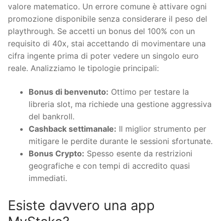
valore matematico. Un errore comune è attivare ogni
promozione disponibile senza considerare il peso del
playthrough. Se accetti un bonus del 100% con un
requisito di 40x, stai accettando di movimentare una
cifra ingente prima di poter vedere un singolo euro
reale. Analizziamo le tipologie principali:
Bonus di benvenuto:
Ottimo per testare la
libreria slot, ma richiede una gestione aggressiva
del bankroll.
Cashback settimanale:
Il miglior strumento per
mitigare le perdite durante le sessioni sfortunate.
Bonus Crypto:
Spesso esente da restrizioni
geografiche e con tempi di accredito quasi
immediati.
Esiste davvero una app