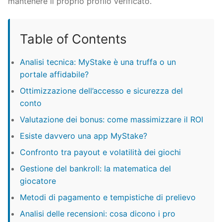
mantenere il proprio profilo verificato.
Table of Contents
Analisi tecnica: MyStake è una truffa o un
portale affidabile?
Ottimizzazione dell’accesso e sicurezza del
conto
Valutazione dei bonus: come massimizzare il ROI
Esiste davvero una app MyStake?
Confronto tra payout e volatilità dei giochi
Gestione del bankroll: la matematica del
giocatore
Metodi di pagamento e tempistiche di prelievo
Analisi delle recensioni: cosa dicono i pro