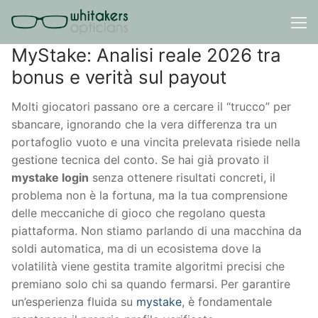
Skip
to
content
MyStake: Analisi reale 2026 tra
bonus e verità sul payout
Molti giocatori passano ore a cercare il “trucco” per
sbancare, ignorando che la vera differenza tra un
portafoglio vuoto e una vincita prelevata risiede nella
gestione tecnica del conto. Se hai già provato il
mystake login
senza ottenere risultati concreti, il
problema non è la fortuna, ma la tua comprensione
delle meccaniche di gioco che regolano questa
piattaforma. Non stiamo parlando di una macchina da
soldi automatica, ma di un ecosistema dove la
volatilità viene gestita tramite algoritmi precisi che
premiano solo chi sa quando fermarsi. Per garantire
un’esperienza fluida su
mystake
, è fondamentale