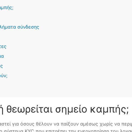
αμπής;
βλήματα σύνδεσης
τες
μα
ής
ύν;
φή θεωρείται σημείο καμπής;
αστεί για όσους θέλουν να παίξουν αμέσως χωρίς να περι
 σύστημα KYC που επιτρέπει την ενεργοποίηση του λογαρ