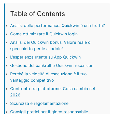
Table of Contents
Analisi delle performance: Quickwin è una truffa?
Come ottimizzare il Quickwin login
Analisi dei Quickwin bonus: Valore reale o
specchietto per le allodole?
L’esperienza utente su App Quickwin
Gestione del bankroll e Quickwin recensioni
Perché la velocità di esecuzione è il tuo
vantaggio competitivo
Confronto tra piattaforme: Cosa cambia nel
2026
Sicurezza e regolamentazione
Consigli pratici per il gioco responsabile