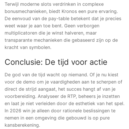
Terwijl moderne slots verdrinken in complexe
bonusmechanieken, biedt Kronos een pure ervaring.
De eenvoud van de pay-table betekent dat je precies
weet waar je aan toe bent. Geen verborgen
multiplicatoren die je winst halveren, maar
transparante mechanieken die gebaseerd zijn op de
kracht van symbolen.
Conclusie: De tijd voor actie
De god van de tijd wacht op niemand. Of je nu kiest
voor de demo om je vaardigheden aan te scherpen of
direct de strijd aangaat, het succes hangt af van je
voorbereiding. Analyseer de RTP, beheers je inzetten
en laat je niet verleiden door de esthetiek van het spel.
In 2026 win je alleen door rationele beslissingen te
nemen in een omgeving die gebouwd is op pure
kansberekening.