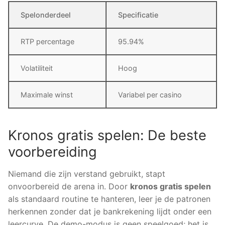
Spelonderdeel
Specificatie
RTP percentage
95.94%
Volatiliteit
Hoog
Maximale winst
Variabel per casino
Kronos gratis spelen: De beste
voorbereiding
Niemand die zijn verstand gebruikt, stapt
onvoorbereid de arena in. Door
kronos gratis spelen
als standaard routine te hanteren, leer je de patronen
herkennen zonder dat je bankrekening lijdt onder een
leercurve. De demo-modus is geen speelgoed; het is