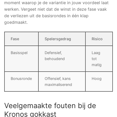
moment waarop je de variantie in jouw voordeel laat
werken. Vergeet niet dat de winst in deze fase vaak
de verliezen uit de basisrondes in één klap
goedmaakt.
Fase
Spelersgedrag
Risico
Basisspel
Defensief,
Laag
behoudend
tot
matig
Bonusronde
Offensief, kans
Hoog
maximaliserend
Veelgemaakte fouten bij de
Kronos gokkast