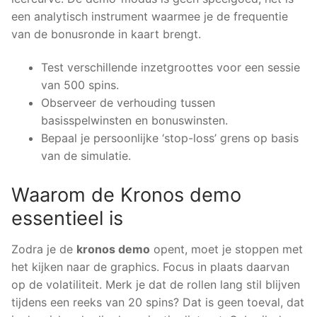
een analytisch instrument waarmee je de frequentie
van de bonusronde in kaart brengt.
Test verschillende inzetgroottes voor een sessie
van 500 spins.
Observeer de verhouding tussen
basisspelwinsten en bonuswinsten.
Bepaal je persoonlijke ‘stop-loss’ grens op basis
van de simulatie.
Waarom de Kronos demo
essentieel is
Zodra je de
kronos demo
opent, moet je stoppen met
het kijken naar de graphics. Focus in plaats daarvan
op de volatiliteit. Merk je dat de rollen lang stil blijven
tijdens een reeks van 20 spins? Dat is geen toeval, dat