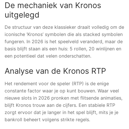
De mechaniek van Kronos
uitgelegd
De structuur van deze klassieker draait volledig om de
iconische ‘Kronos’ symbolen die als stacked symbolen
fungeren. In 2026 is het speelveld veranderd, maar de
basis blijft staan als een huis: 5 rollen, 20 winlijnen en
een potentieel dat velen onderschatten.
Analyse van de Kronos RTP
Het rendement voor de speler (RTP) is de enige
constante factor waar je op kunt bouwen. Waar veel
nieuwe slots in 2026 pronken met flitsende animaties,
blijft Kronos trouw aan de cijfers. Een stabiele RTP
zorgt ervoor dat je langer in het spel blijft, mits je je
bankroll beheert volgens strikte regels.