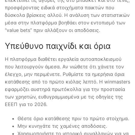
επεκτείνει τις αγορές της στο μπάσκετ και στο τένις,
προσφέροντας ειδικά στοιχήματα παικτών που
δύσκολα βρίσκεις αλλού. Η ανάλυση των στατιστικών
μέσα στην πλατφόρμα βοηθάει στον εντοπισμό των
“value bets” πριν αλλάξουν οι αποδόσεις.
Υπεύθυνο παιχνίδι και όρια
Η πλατφόρμα διαθέτει εργαλεία αυτοαποκλεισμού
που λειτουργούν άμεσα. Αν νιώθετε ότι χάνετε τον
έλεγχο, μην περιμένετε. Ρυθμίστε τα ημερήσια όρια
κατάθεσης από το πρώτο κιόλας λεπτό. Η winmasters
εφαρμόζει αυστηρά πρωτόκολλα για την προστασία
των χρηστών, ευθυγραμμισμένα με τις οδηγίες της
ΕΕΕΠ για το 2026.
Θέστε όριο κατάθεσης πριν το πρώτο στοίχημα.
Μην κυνηγάτε τις χαμένες αποδόσεις.
Χρησιμοποιήστε το ιστορικό συναλλαγών για να