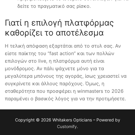
δείτε το πραγματικό σας ρίσκο.
Γιατί η επιλογή πλατφόρμας
καθορίζει το αποτέλεσμα
Η τελική απόφαση εξαρτάται από το στυλ σας. Αν
είστε παίκτης του “fast action” και των πολλών
επιλογών στο live, η πλατφόρμα αυτή είναι
μονόδρομος. Αν πάλι ψάχνετε μόνο για τα
μεγαλύτερα μπόνους της αγοράς, ίσως χρειαστεί να
συγκρίνετε και άλλους παρόχους. Όμως, η
σταθερότητα που προσφέρει η winmasters το 2026
παραμένει ο βασικός λόγος για να την προτιμήσετε.
Copyright © 2026 Whitakers Opticians – Powered by
Customify
.