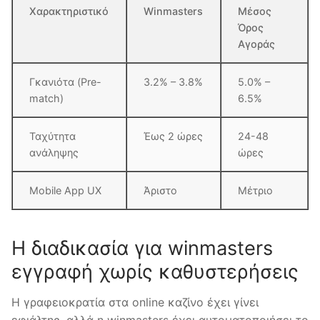
Χαρακτηριστικό
Winmasters
Μέσος
Όρος
Αγοράς
Γκανιότα (Pre-
3.2% – 3.8%
5.0% –
match)
6.5%
Ταχύτητα
Έως 2 ώρες
24-48
ανάληψης
ώρες
Mobile App UX
Άριστο
Μέτριο
Η διαδικασία για winmasters
εγγραφή χωρίς καθυστερήσεις
Η γραφειοκρατία στα online καζίνο έχει γίνει