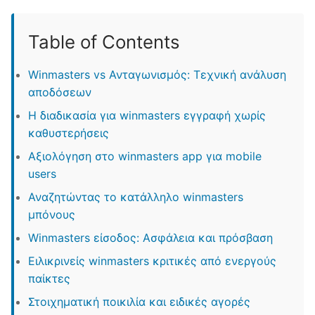
Table of Contents
Winmasters vs Ανταγωνισμός: Τεχνική ανάλυση
αποδόσεων
Η διαδικασία για winmasters εγγραφή χωρίς
καθυστερήσεις
Αξιολόγηση στο winmasters app για mobile
users
Αναζητώντας το κατάλληλο winmasters
μπόνους
Winmasters είσοδος: Ασφάλεια και πρόσβαση
Ειλικρινείς winmasters κριτικές από ενεργούς
παίκτες
Στοιχηματική ποικιλία και ειδικές αγορές