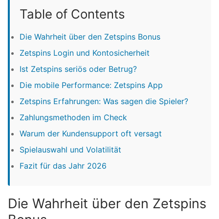
Table of Contents
Die Wahrheit über den Zetspins Bonus
Zetspins Login und Kontosicherheit
Ist Zetspins seriös oder Betrug?
Die mobile Performance: Zetspins App
Zetspins Erfahrungen: Was sagen die Spieler?
Zahlungsmethoden im Check
Warum der Kundensupport oft versagt
Spielauswahl und Volatilität
Fazit für das Jahr 2026
Die Wahrheit über den Zetspins