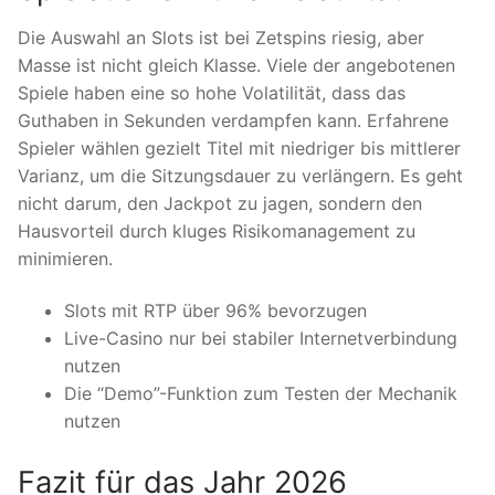
Die Auswahl an Slots ist bei Zetspins riesig, aber
Masse ist nicht gleich Klasse. Viele der angebotenen
Spiele haben eine so hohe Volatilität, dass das
Guthaben in Sekunden verdampfen kann. Erfahrene
Spieler wählen gezielt Titel mit niedriger bis mittlerer
Varianz, um die Sitzungsdauer zu verlängern. Es geht
nicht darum, den Jackpot zu jagen, sondern den
Hausvorteil durch kluges Risikomanagement zu
minimieren.
Slots mit RTP über 96% bevorzugen
Live-Casino nur bei stabiler Internetverbindung
nutzen
Die “Demo”-Funktion zum Testen der Mechanik
nutzen
Fazit für das Jahr 2026