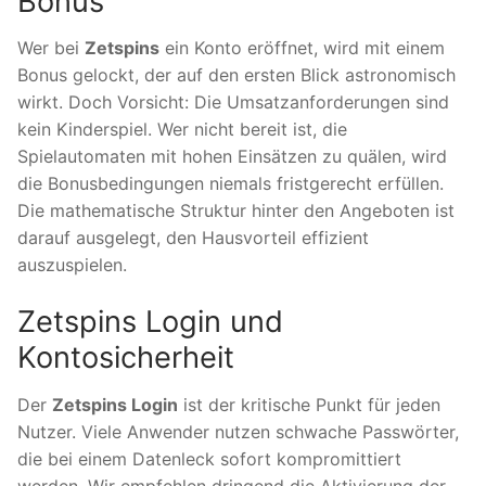
Bonus
Wer bei
Zetspins
ein Konto eröffnet, wird mit einem
Bonus gelockt, der auf den ersten Blick astronomisch
wirkt. Doch Vorsicht: Die Umsatzanforderungen sind
kein Kinderspiel. Wer nicht bereit ist, die
Spielautomaten mit hohen Einsätzen zu quälen, wird
die Bonusbedingungen niemals fristgerecht erfüllen.
Die mathematische Struktur hinter den Angeboten ist
darauf ausgelegt, den Hausvorteil effizient
auszuspielen.
Zetspins Login und
Kontosicherheit
Der
Zetspins Login
ist der kritische Punkt für jeden
Nutzer. Viele Anwender nutzen schwache Passwörter,
die bei einem Datenleck sofort kompromittiert
werden. Wir empfehlen dringend die Aktivierung der