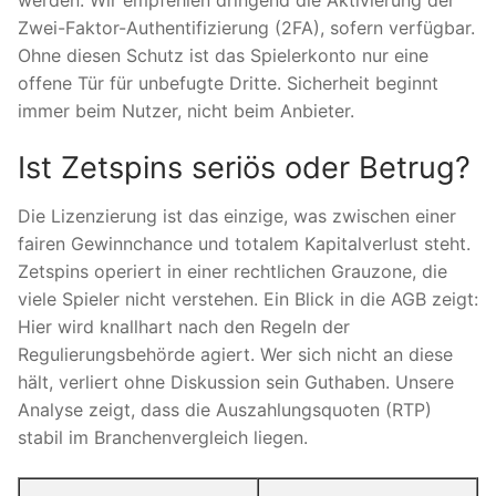
Zwei-Faktor-Authentifizierung (2FA), sofern verfügbar.
Ohne diesen Schutz ist das Spielerkonto nur eine
offene Tür für unbefugte Dritte. Sicherheit beginnt
immer beim Nutzer, nicht beim Anbieter.
Ist Zetspins seriös oder Betrug?
Die Lizenzierung ist das einzige, was zwischen einer
fairen Gewinnchance und totalem Kapitalverlust steht.
Zetspins operiert in einer rechtlichen Grauzone, die
viele Spieler nicht verstehen. Ein Blick in die AGB zeigt:
Hier wird knallhart nach den Regeln der
Regulierungsbehörde agiert. Wer sich nicht an diese
hält, verliert ohne Diskussion sein Guthaben. Unsere
Analyse zeigt, dass die Auszahlungsquoten (RTP)
stabil im Branchenvergleich liegen.