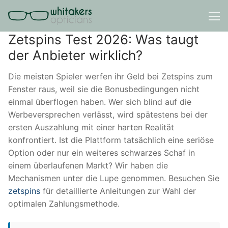
Skip
to
content
Zetspins Test 2026: Was taugt
der Anbieter wirklich?
Die meisten Spieler werfen ihr Geld bei Zetspins zum
Fenster raus, weil sie die Bonusbedingungen nicht
einmal überflogen haben. Wer sich blind auf die
Werbeversprechen verlässt, wird spätestens bei der
ersten Auszahlung mit einer harten Realität
konfrontiert. Ist die Plattform tatsächlich eine seriöse
Option oder nur ein weiteres schwarzes Schaf in
einem überlaufenen Markt? Wir haben die
Mechanismen unter die Lupe genommen. Besuchen Sie
zetspins
für detaillierte Anleitungen zur Wahl der
optimalen Zahlungsmethode.