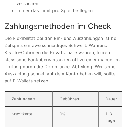
versuchen
Immer das Limit pro Spiel festlegen
Zahlungsmethoden im Check
Die Flexibilität bei den Ein- und Auszahlungen ist bei
Zetspins ein zweischneidiges Schwert. Während
Krypto-Optionen die Privatsphäre wahren, führen
klassische Banküberweisungen oft zu einer manuellen
Prüfung durch die Compliance-Abteilung. Wer seine
Auszahlung schnell auf dem Konto haben will, sollte
auf E-Wallets setzen.
Zahlungsart
Gebühren
Dauer
Kreditkarte
0%
1-3
Tage