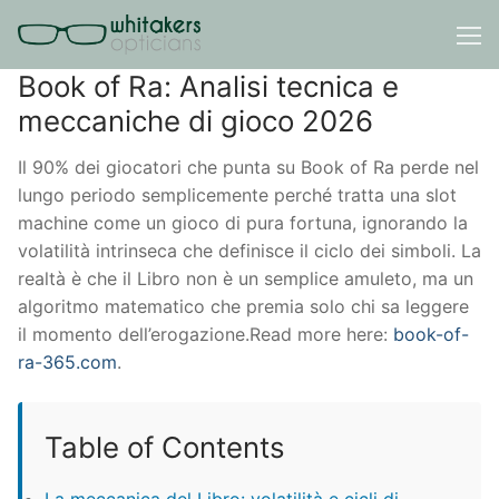
Skip
to
content
Book of Ra: Analisi tecnica e
meccaniche di gioco 2026
Il 90% dei giocatori che punta su Book of Ra perde nel
lungo periodo semplicemente perché tratta una slot
machine come un gioco di pura fortuna, ignorando la
volatilità intrinseca che definisce il ciclo dei simboli. La
realtà è che il Libro non è un semplice amuleto, ma un
algoritmo matematico che premia solo chi sa leggere
il momento dell’erogazione.Read more here:
book-of-
ra-365.com
.
Table of Contents
La meccanica del Libro: volatilità e cicli di