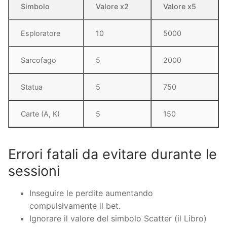
Simbolo
Valore x2
Valore x5
Esploratore
10
5000
Sarcofago
5
2000
Statua
5
750
Carte (A, K)
5
150
Errori fatali da evitare durante le
sessioni
Inseguire le perdite aumentando
compulsivamente il bet.
Ignorare il valore del simbolo Scatter (il Libro)