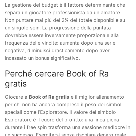
La gestione del budget è il fattore determinante che
separa un giocatore professionista da un amatore.
Non puntare mai più del 2% del totale disponibile su
un singolo spin. La progressione della puntata
dovrebbe essere inversamente proporzionale alla
frequenza delle vincite: aumenta dopo una serie
negativa, diminuisci drasticamente dopo aver
incassato un bonus significativo.
Perché cercare Book of Ra
gratis
Giocare a
Book of Ra gratis
è il miglior allenamento
per chi non ha ancora compreso il peso dei simboli
speciali come l’Esploratore. Il valore del simbolo
Esploratore è il cuore del profitto: una linea piena
durante i free spin trasforma una sessione mediocre in
un successo. Esercitarsi senza rischiare denaro reale