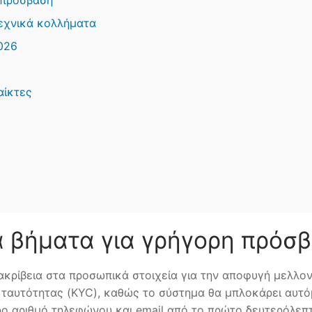
τεχνικά κολλήματα
026
αίκτες
α βήματα για γρήγορη πρόσ
 ακρίβεια στα προσωπικά στοιχεία για την αποφυγή μελλ
 ταυτότητας (KYC), καθώς το σύστημα θα μπλοκάρει αυτ
ρο αριθμό τηλεφώνου και email από το πρώτο δευτερόλεπ