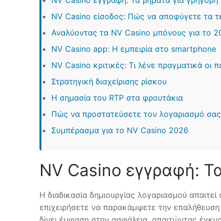
NV Casino είσοδος: Πώς να αποφύγετε τα 
Αναλύοντας τα NV Casino μπόνους για το 2
NV Casino app: Η εμπειρία στο smartphone
NV Casino κριτικές: Τι λένε πραγματικά οι π
Στρατηγική διαχείρισης ρίσκου
Η σημασία του RTP στα φρουτάκια
Πώς να προστατεύσετε τον λογαριασμό σας
Συμπέρασμα για το NV Casino 2026
NV Casino εγγραφή: Τ
Η διαδικασία δημιουργίας λογαριασμού απαιτεί
επιχειρήσετε να παρακάμψετε την επαλήθευση
δίνει έμφαση στην ασφάλεια, απαιτώντας έγκυ