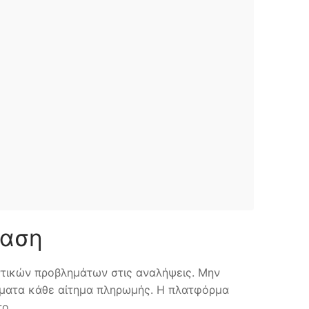
βαση
οντικών προβλημάτων στις αναλήψεις. Μην
όματα κάθε αίτημα πληρωμής. Η πλατφόρμα
το.