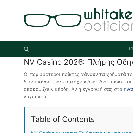
Skip
to
content
H
NV Casino 2026: Πλήρης Οδηγ
Search for:
Οι περισσότεροι παίκτες χάνουν τα χρήματά τ
διακύμανση των κουλοχέρηδων. Δεν πρόκειται γ
αποκομίζουν κέρδη. Αν η εγγραφή σας στο
nvc
λογισμικό.
Table of Contents
NV Casino εγγραφή: Τα βήματα για γρήγορη