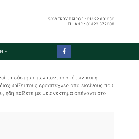
SOWERBY BRIDGE : 01422 831030
ELLAND : 01422 372008
ON
γεί το σύστημα των πονταρισμάτων και η
διαχωρίζει τους ερασιτέχνες από εκείνους που
υ, ήδη παίζετε με μειονέκτημα απέναντι στο