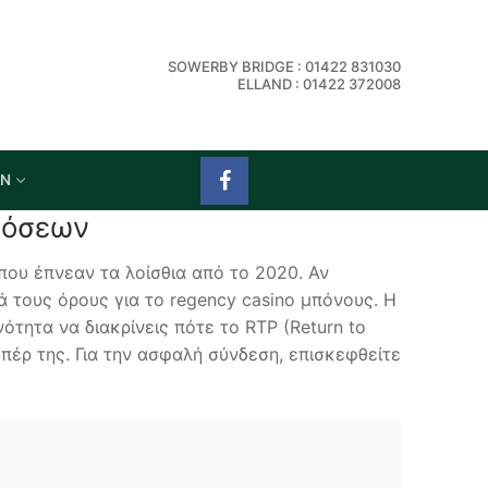
SOWERBY BRIDGE : 01422 831030
ELLAND : 01422 372008
ON
δόσεων
που έπνεαν τα λοίσθια από το 2020. Αν
ά τους όρους για το regency casino μπόνους. Η
τητα να διακρίνεις πότε το RTP (Return to
πέρ της. Για την ασφαλή σύνδεση, επισκεφθείτε