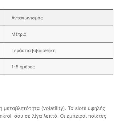
Ανταγωνισμός
Μέτριο
Τεράστια βιβλιοθήκη
1-5 ημέρες
 μεταβλητότητα (volatility). Τα slots υψηλής
oll σου σε λίγα λεπτά. Οι έμπειροι παίκτες