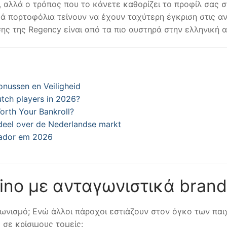
, αλλά ο τρόπος που το κάνετε καθορίζει το προφίλ σας 
ά πορτοφόλια τείνουν να έχουν ταχύτερη έγκριση στις αν
ς της Regency είναι από τα πιο αυστηρά στην ελληνική 
onussen en Veiligheid
tch players in 2026?
orth Your Bankroll?
rdeel over de Nederlandse markt
rador em 2026
ino με ανταγωνιστικά bran
νισμό; Ενώ άλλοι πάροχοι εστιάζουν στον όγκο των παιχ
 σε κρίσιμους τομείς: