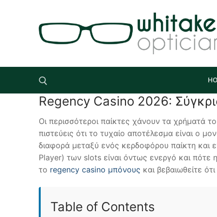
Skip
to
content
H
Regency Casino 2026: Σύγκρ
Search for:
Οι περισσότεροι παίκτες χάνουν τα χρήματά το
πιστεύεις ότι το τυχαίο αποτέλεσμα είναι ο μο
διαφορά μεταξύ ενός κερδοφόρου παίκτη και εν
Player) των slots είναι όντως ενεργό και πότ
το
regency casino μπόνους
και βεβαιωθείτε ότι
Table of Contents