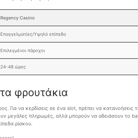
Regency Casino
Επαγγελματίες/Υψηλό επίπεδο
Επιλεγμένοι πάροχοι
24-48 ώρες
 στα φρουτάκια
. Για να κερδίσεις σε ένα slot, πρέπει να κατανοήσεις τη
 μεγάλες πληρωμές, αλλά μπορούν να αδειάσουν το bankr
ίπεδα ρίσκου.