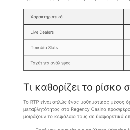
Χαρακτηριστικό
Live Dealers
Ποικιλία Slots
Ταχύτητα ανάληψης
Τι καθορίζει το ρίσκο
Το RTP είναι απλώς ένας μαθηματικός μέσος όρος
μεταβλητότητας στο Regency Casino προσφέρουν
μοιράζουν το κεφάλαιο τους σε διαφορετικά επ