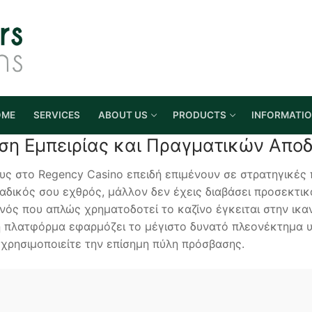
OME
SERVICES
ABOUT US
PRODUCTS
INFORMATI
ιση Εμπειρίας και Πραγματικών Απο
υς στο Regency Casino επειδή επιμένουν σε στρατηγικές 
ναδικός σου εχθρός, μάλλον δεν έχεις διαβάσει προσεκτικ
ός που απλώς χρηματοδοτεί το καζίνο έγκειται στην ικανό
ε η πλατφόρμα εφαρμόζει το μέγιστο δυνατό πλεονέκτημα υ
 χρησιμοποιείτε την επίσημη πύλη πρόσβασης.