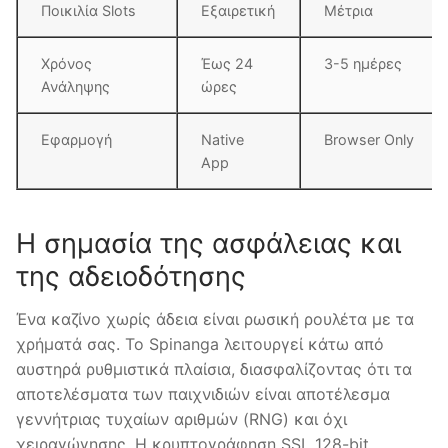
Ποικιλία Slots
Εξαιρετική
Μέτρια
Χρόνος
Έως 24
3-5 ημέρες
Ανάληψης
ώρες
Εφαρμογή
Native
Browser Only
App
Η σημασία της ασφάλειας και
της αδειοδότησης
Ένα καζίνο χωρίς άδεια είναι ρωσική ρουλέτα με τα
χρήματά σας. Το Spinanga λειτουργεί κάτω από
αυστηρά ρυθμιστικά πλαίσια, διασφαλίζοντας ότι τα
αποτελέσματα των παιχνιδιών είναι αποτέλεσμα
γεννήτριας τυχαίων αριθμών (RNG) και όχι
χειραγώγησης. Η κρυπτογράφηση SSL 128-bit