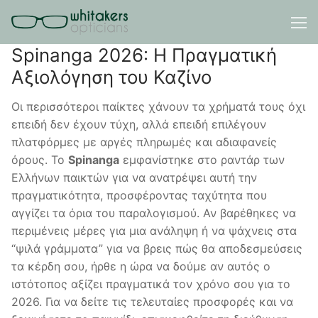
Skip
to
content
Spinanga 2026: Η Πραγματική
Αξιολόγηση του Καζίνο
Οι περισσότεροι παίκτες χάνουν τα χρήματά τους όχι
επειδή δεν έχουν τύχη, αλλά επειδή επιλέγουν
πλατφόρμες με αργές πληρωμές και αδιαφανείς
όρους. Το
Spinanga
εμφανίστηκε στο ραντάρ των
Ελλήνων παικτών για να ανατρέψει αυτή την
πραγματικότητα, προσφέροντας ταχύτητα που
αγγίζει τα όρια του παραλογισμού. Αν βαρέθηκες να
περιμένεις μέρες για μια ανάληψη ή να ψάχνεις στα
“ψιλά γράμματα” για να βρεις πώς θα αποδεσμεύσεις
τα κέρδη σου, ήρθε η ώρα να δούμε αν αυτός ο
ιστότοπος αξίζει πραγματικά τον χρόνο σου για το
2026. Για να δείτε τις τελευταίες προσφορές και να