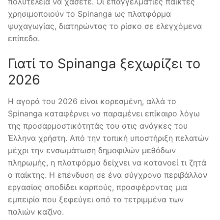
πολυτέλεια να χάσετε. Οι επαγγελματίες παίκτες
χρησιμοποιούν το Spinanga ως πλατφόρμα
ψυχαγωγίας, διατηρώντας το ρίσκο σε ελεγχόμενα
επίπεδα.
Γιατί το Spinanga ξεχωρίζει το
2026
Η αγορά του 2026 είναι κορεσμένη, αλλά το
Spinanga καταφέρνει να παραμένει επίκαιρο λόγω
της προσαρμοστικότητάς του στις ανάγκες του
Έλληνα χρήστη. Από την τοπική υποστήριξη πελατών
μέχρι την ενσωμάτωση δημοφιλών μεθόδων
πληρωμής, η πλατφόρμα δείχνει να κατανοεί τι ζητά
ο παίκτης. Η επένδυση σε ένα σύγχρονο περιβάλλον
εργασίας αποδίδει καρπούς, προσφέροντας μια
εμπειρία που ξεφεύγει από τα τετριμμένα των
παλιών καζίνο.