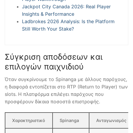
Jackpot City Canada 2026: Real Player
Insights & Performance
Ladbrokes 2026 Analysis: Is the Platform
Still Worth Your Stake?
Σύγκριση αποδόσεων και
επιλογών παιχνιδιού
Όταν συγκρίνουμε το Spinanga με άλλους παρόχους,
η διαφορά εντοπίζεται στο RTP (Return to Player) των
slots. Η πλατφόρμα επιλέγει παρόχους που
προσφέρουν δίκαια ποσοστά επιστροφής.
Χαρακτηριστικό
Spinanga
Ανταγωνισμός