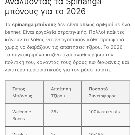
Αναλύοντας τα Spinanga
μπόνους για το 2026
Τα
spinanga μπόνους
δεν είναι απλώς αριθμοί σε ένα
banner. Είναι εργαλεία στρατηγικής. Πολλοί παίκτες
κάνουν το λάθος να ενεργοποιούν κάθε προσφορά
χωρίς να διαβάζουν τις απαιτήσεις τζίρου. Το 2026,
το συγκεκριμένο καζίνο έχει αναθεωρήσει την
πολιτική του, κάνοντας τους όρους πιο διαφανείς και
λιγότερο περιοριστικούς για τον μέσο παίκτη.
Τύπος
Απαίτηση
Ποσοστό
Μπόνους
Τζίρου
Συνεισφοράς
Welcome
35x
100% στα slots
Bonus
Weekly
1x
10-15%