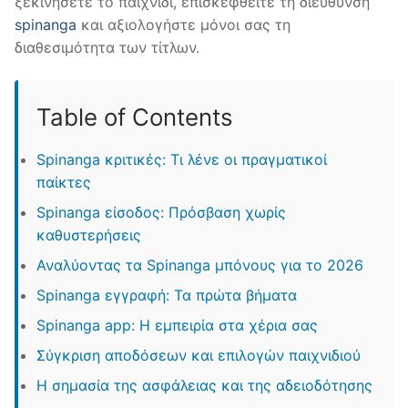
ξεκινήσετε το παιχνίδι, επισκεφθείτε τη διεύθυνση
spinanga
και αξιολογήστε μόνοι σας τη
διαθεσιμότητα των τίτλων.
Table of Contents
Spinanga κριτικές: Τι λένε οι πραγματικοί
παίκτες
Spinanga είσοδος: Πρόσβαση χωρίς
καθυστερήσεις
Αναλύοντας τα Spinanga μπόνους για το 2026
Spinanga εγγραφή: Τα πρώτα βήματα
Spinanga app: Η εμπειρία στα χέρια σας
Σύγκριση αποδόσεων και επιλογών παιχνιδιού
Η σημασία της ασφάλειας και της αδειοδότησης