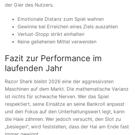
der Gier des Nutzers.
Emotionale Distanz zum Spiel wahren
Gewinne bei Erreichen eines Ziels auszahlen
Verlust-Stopp strikt einhalten
Keine geliehenen Mittel verwenden
Fazit zur Performance im
laufenden Jahr
Razor Shark bleibt 2026 eine der aggressivsten
Maschinen auf dem Markt. Die mathematische Varianz
ist nichts für schwache Nerven. Wer das Spiel
respektiert, seine Einsätze an seine Bankroll anpasst
und den Fokus auf den Unterhaltungswert legt, kann
die Haie zähmen. Wer jedoch versucht, den Slot zu
„besiegen“, wird feststellen, dass der Hai am Ende fast
immer gewinnt.