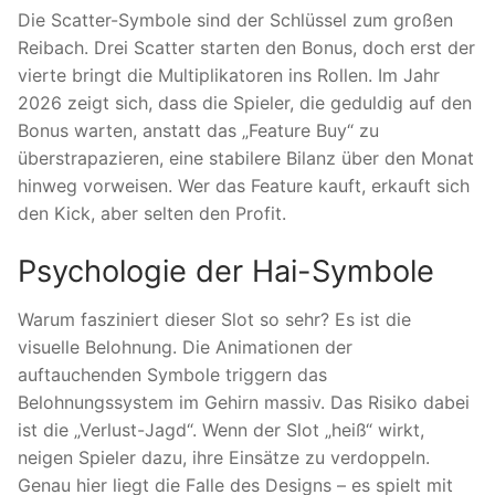
Die Scatter-Symbole sind der Schlüssel zum großen
Reibach. Drei Scatter starten den Bonus, doch erst der
vierte bringt die Multiplikatoren ins Rollen. Im Jahr
2026 zeigt sich, dass die Spieler, die geduldig auf den
Bonus warten, anstatt das „Feature Buy“ zu
überstrapazieren, eine stabilere Bilanz über den Monat
hinweg vorweisen. Wer das Feature kauft, erkauft sich
den Kick, aber selten den Profit.
Psychologie der Hai-Symbole
Warum fasziniert dieser Slot so sehr? Es ist die
visuelle Belohnung. Die Animationen der
auftauchenden Symbole triggern das
Belohnungssystem im Gehirn massiv. Das Risiko dabei
ist die „Verlust-Jagd“. Wenn der Slot „heiß“ wirkt,
neigen Spieler dazu, ihre Einsätze zu verdoppeln.
Genau hier liegt die Falle des Designs – es spielt mit